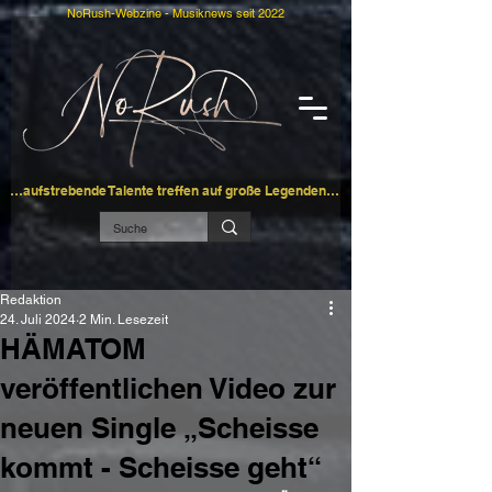
NoRush-Webzine - Musiknews seit 2022
…aufstrebende Talente treffen auf große Legenden…
Redaktion
24. Juli 2024
2 Min. Lesezeit
HÄMATOM
veröffentlichen Video zur
neuen Single „Scheisse
kommt - Scheisse geht“