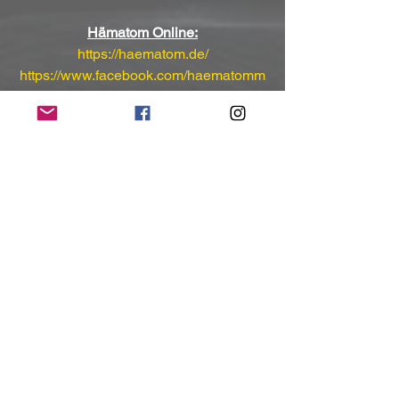
Hämatom Online:
https://haematom.de/
https://www.facebook.com/haematomm
usic
https://www.instagram.com/haematomm
usic
HÄMATOM Streaming-Channels:
►Spotify: 
https://spoti.fi/2T2BHB5
►AppleMusic: 
https://apple.co/2F4HNvX
►Amazon: 
https://amzn.to/2Ho80c9
►Deezer: 
https://bit.ly/2ua716Z
(Mit freundlicher Unterstützung und 
Bereitstellung des Pressematerials von 
Another Dimension PR Agentur)
NoRush-WebZine