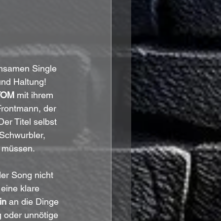
insamen Single 
und Haltung! 
TOM
 mit ihrem 
Frontmann, der 
er Titel selbst 
Schwurbler, 
n müssen.
 der Song nicht 
eine klare 
in
 an die Dinge 
 oder unnötige 