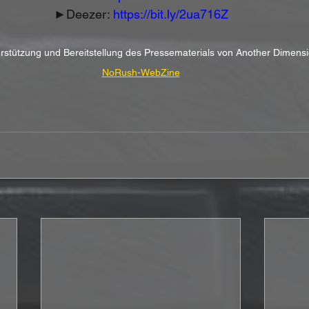
►Deezer: 
https://bit.ly/2ua716Z
terstützung und Bereitstellung des Pressematerials von Another Dimens
NoRush-WebZine