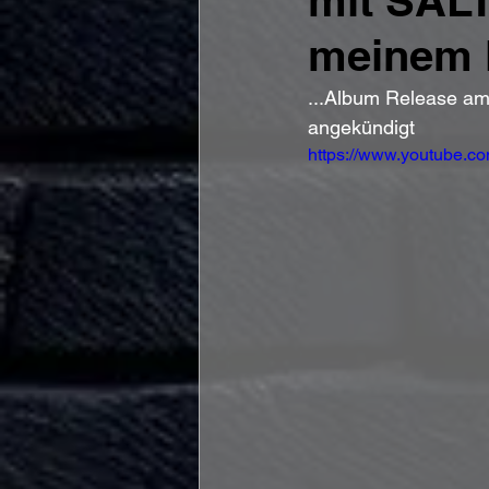
mit SAL
meinem M
...Album Release am
angekündigt
https://www.youtube