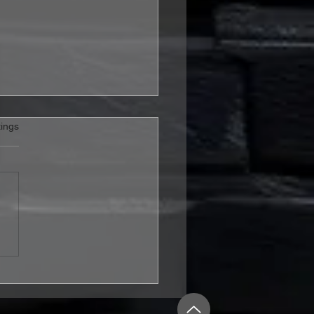
rtet.
ings
ahre KISS in
schland: Offizielle Fan-
r mit Tommy Thayer
kündigt