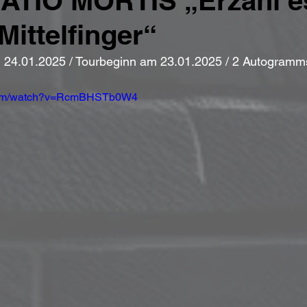
TATIO MORTIS „Erzähl e
ittelfinger“
 24.01.2025 / Tourbeginn am 23.01.2025 / 2 Autogramm
.com/watch?v=RcmBHSTb0W4