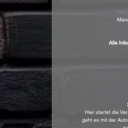
Manc
Alle In
Hier startet die Ve
geht es mit der Aut
zu