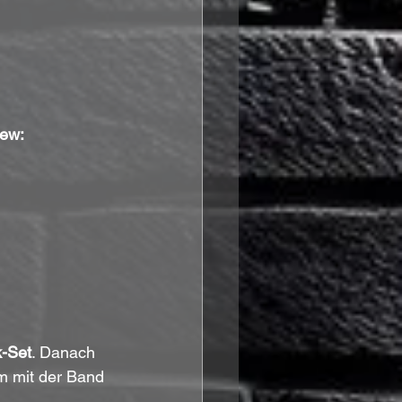
iew:
k-Set
. Danach 
um mit der Band 