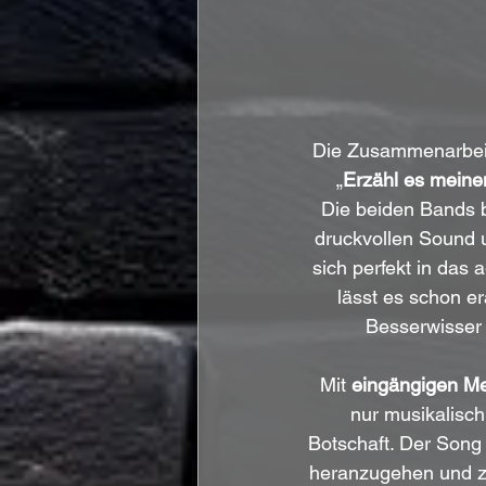
Die Zusammenarbei
„
Erzähl es meinem
Die beiden Bands 
druckvollen Sound 
sich perfekt in das 
lässt es schon e
Besserwisser
Mit 
eingängigen Me
nur musikalisch
Botschaft. Der Song 
heranzugehen und z