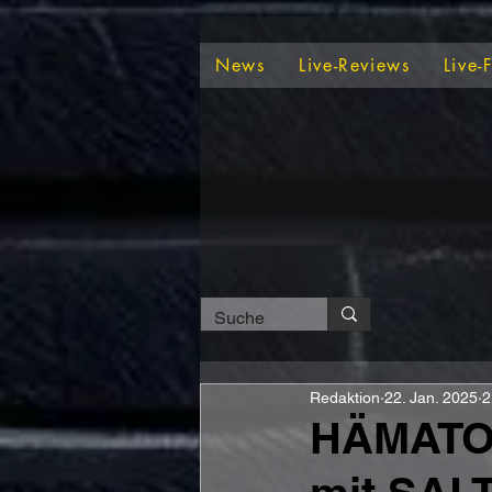
News
Live-Reviews
Live-
Redaktion
22. Jan. 2025
2
HÄMATOM