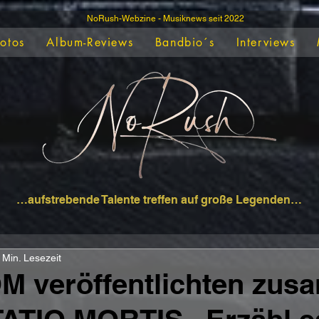
NoRush-Webzine - Musiknews seit 2022
Fotos
Album-Reviews
Bandbio´s
Interviews
…aufstrebende Talente treffen auf große Legenden…
 Min. Lesezeit
 veröffentlichten zu