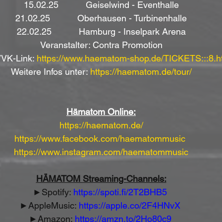
15.02.25           Geiselwind - Eventhalle
21.02.25           Oberhausen - Turbinenhalle
22.02.25           Hamburg - Inselpark Arena
Veranstalter: Contra Promotion
VVK-Link: 
https://www.haematom-shop.de/TICKETS:::8.h
Weitere Infos unter: 
https://haematom.de/tour/
Hämatom Online:
https://haematom.de/
https://www.facebook.com/haematommusic
https://www.instagram.com/haematommusic
HÄMATOM Streaming-Channels:
►Spotify: 
https://spoti.fi/2T2BHB5
►AppleMusic: 
https://apple.co/2F4HNvX
►Amazon: 
https://amzn.to/2Ho80c9