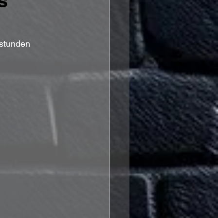
s
stunden 