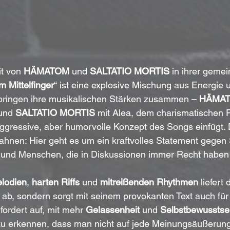
t von 
HÄMATOM
 und 
SALTATIO MORTIS
 in ihrer geme
 Mittelfinger
“ ist eine explosive Mischung aus Energie 
bringen ihre musikalischen Stärken zusammen – 
HÄMA
und 
SALTATIO MORTIS
 mit Alea, dem charismatischen 
aggressive, aber humorvolle Konzept des Songs einfügt. D
rahnen: Hier geht es um ein kraftvolles Statement gegen 
 und Menschen, die in Diskussionen immer Recht habe
lodien
, 
harten Riffs
 und 
mitreißenden Rhythmen
 liefert
 ab, sondern sorgt mit seinem provokanten Text auch für 
fordert auf, mit mehr 
Gelassenheit
 und 
Selbstbewusstse
u erkennen, dass man nicht auf jede Meinungsäußerung