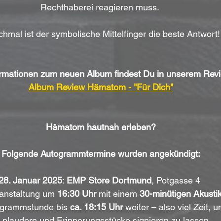
Rechthaberei reagieren muss. 
hmal ist der symbolische Mittelfinger die beste Antwort!
formationen zum neuen Album findest Du in unserem Rev
Album Review Hämatom - "Für Dich"
Hämatom hautnah erleben?
Folgende Autogrammtermine wurden angekündigt:
28. Januar 2025
: 
EMP Store Dortmund
, Potgasse 4 
ranstaltung um 
16:30 Uhr
 mit einem 
30-minütigen Akusti
ogrammstunde bis 
ca. 18:15 Uhr
 weiter – also viel Zeit, 
 plaudern und Erinnerungsstücke signieren zu lassen.