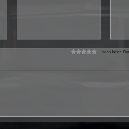
Mit 0 von 5 Sternen bewe
Noch keine Rat
Heavens Edge kündigen
50 J
neues Album
Deut
„Philadelphia“ an
Feie
ange