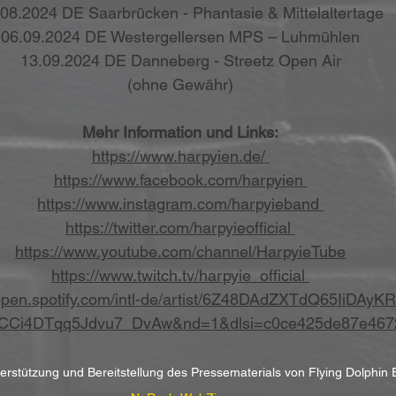
08.2024 DE Saarbrücken - Phantasie & Mittelaltertage
06.09.2024 DE Westergellersen MPS – Luhmühlen
13.09.2024 DE Danneberg - Streetz Open Air
(ohne Gewähr)
Mehr Information und Links:
https://www.harpyien.de/
https://www.facebook.com/harpyien
https://www.instagram.com/harpyieband
https://twitter.com/harpyieofficial
https://www.youtube.com/channel/HarpyieTube
https://www.twitch.tv/harpyie_official
/open.spotify.com/intl-de/artist/6Z48DAdZXTdQ65IiDAyK
ICCi4DTqq5Jdvu7_DvAw&nd=1&dlsi=c0ce425de87e467
terstützung und Bereitstellung des Pressematerials von Flying Dolphin 