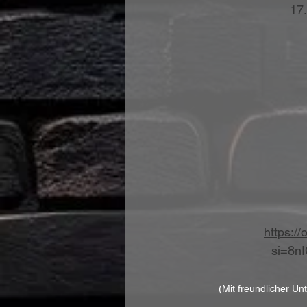
17.
https:/
si=8n
(Mit freundlicher Un