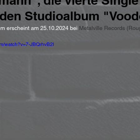
ann", die vierte Singl
en Studioalbum "Vood
m erscheint am 25.10.2024 bei 
Metalville Records (Rou
om/watch?v=7-JBQrhvB2I