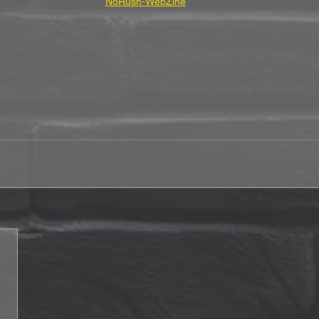
NoRush-WebZine