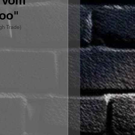
e vom
oo"
gh Trade)