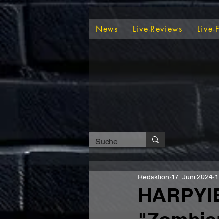
News
Live-Reviews
Live-
Redaktion
17. Juni 2024
1
HARPYIE 