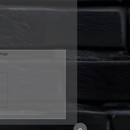
rtet.
ings