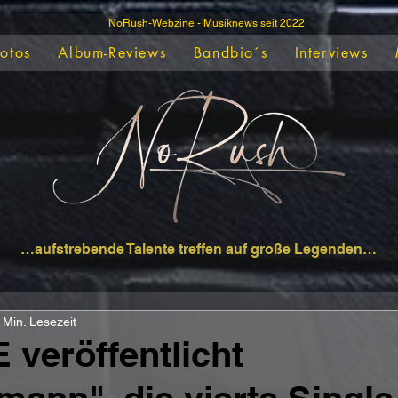
NoRush-Webzine - Musiknews seit 2022
Fotos
Album-Reviews
Bandbio´s
Interviews
…aufstrebende Talente treffen auf große Legenden…
 Min. Lesezeit
veröffentlicht