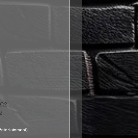
RC?
2
Entertainment)