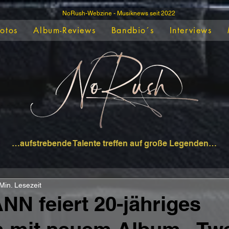
NoRush-Webzine - Musiknews seit 2022
Fotos
Album-Reviews
Bandbio´s
Interviews
…aufstrebende Talente treffen auf große Legenden…
Min. Lesezeit
 feiert 20-jähriges