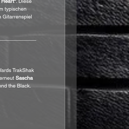
 Heart“
. Diese 
m typischen 
 Gitarrenspiel 
Wards TrakShak 
erneut 
Sascha 
ond the Black.