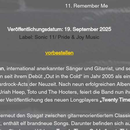
11. Remember Me
Veröffentlichungsdatum: 19. September 2025
Label: Sonic 11/ Pride & Joy Music
vorbestellen
nn
, international anerkannter Sänger und Gitarrist, und 
en seit ihrem Debüt „Out in the Cold“ im Jahr 2005 als ei
rdrock-Acts der Neuzeit. Nach neun erfolgreichen Albe
Uriah Heep, Toto und The Hooters, feiert die Band nun ihr
er Veröffentlichung des neuen Longplayers 
„Twenty Time
erneut den Spagat zwischen gitarrenorientiertem Classi
, enthält elf brandneue Songs. Darunter befinden sich a