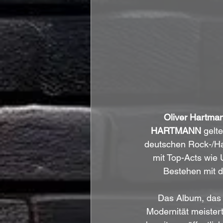
Oliver Hartma
HARTMANN
 gelt
deutschen Rock-/Ha
mit Top-Acts wie 
Bestehen mit d
Das Album, das 
Modernität meistert