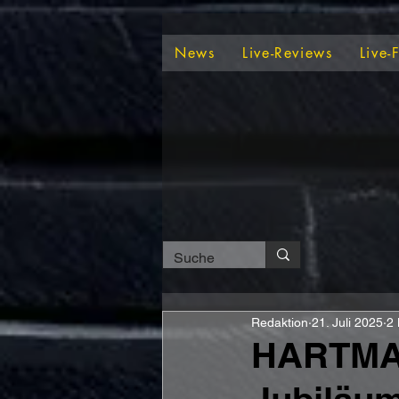
News
Live-Reviews
Live-
Redaktion
21. Juli 2025
2 
HARTMANN