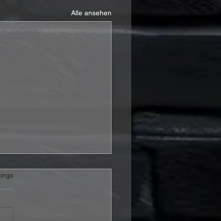
Alle ansehen
rtet.
ings