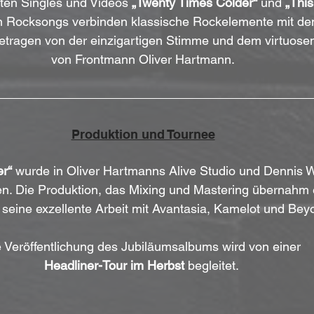
chten Singles und Videos 
„Twenty Times Colder“
 und 
„This
en Rocksongs verbinden klassische Rockelemente mit de
etragen von der einzigartigen Stimme und dem virtuosen
von Frontmann Oliver Hartmann.
Produktion und Tournee
r“
 wurde in Oliver Hartmanns Alive Studio und Dennis 
. Die Produktion, das Mixing und Mastering übernahm 
r seine exzellente Arbeit mit Avantasia, Kamelot und Bey
 Veröffentlichung des Jubiläumsalbums wird von einer 
Headliner-Tour im Herbst
 begleitet. 