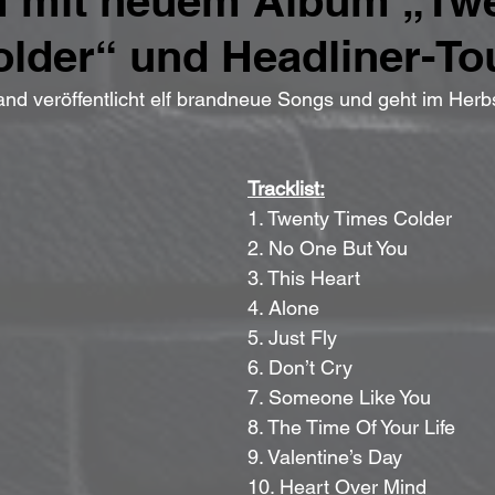
m mit neuem Album „Tw
lder“ und Headliner-To
d veröffentlicht elf brandneue Songs und geht im Herbs
Tracklist:
1. Twenty Times Colder
2. No One But You
3. This Heart
4. Alone
5. Just Fly
6. Don’t Cry
7. Someone Like You
8. The Time Of Your Life
9. Valentine’s Day
10. Heart Over Mind