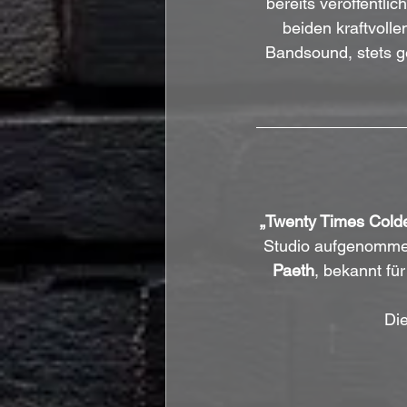
bereits veröffentli
beiden kraftvoll
Bandsound, stets g
„Twenty Times Colde
Studio aufgenommen
Paeth
, bekannt fü
Die