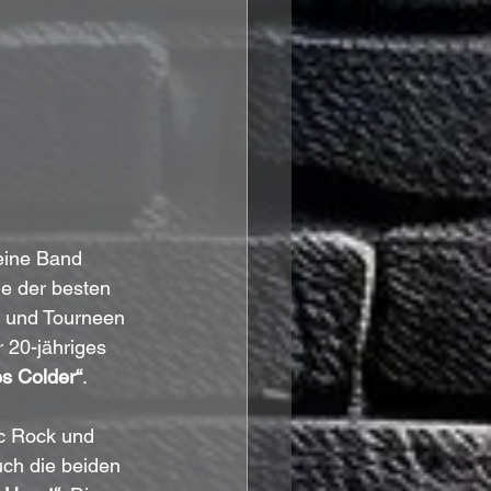
seine Band 
ne der besten 
n und Tourneen 
 20-jähriges 
s Colder“
.
c Rock und 
uch die beiden 