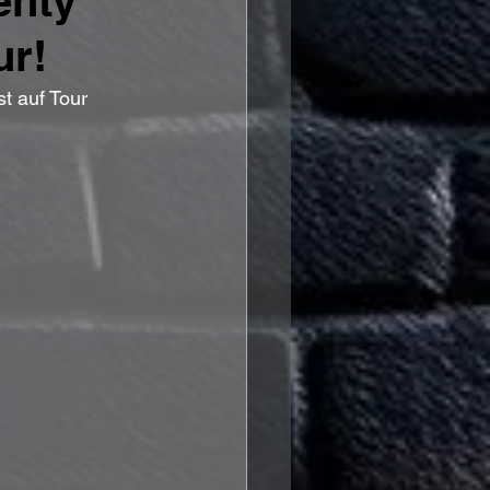
enty
ur!
t auf Tour