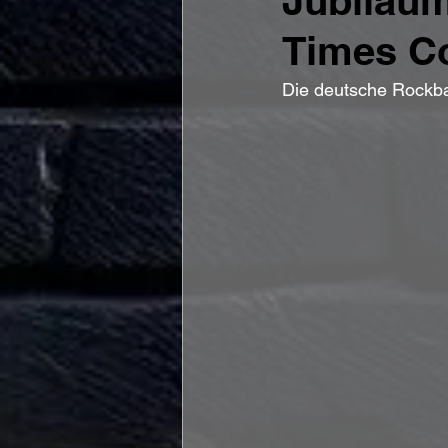
Jubiläu
Times Co
Die deutsche Rockban