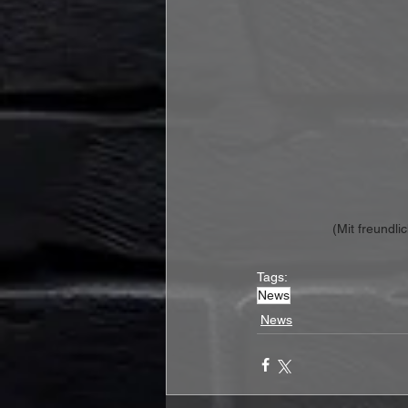
(Mit freundl
Tags:
News
News