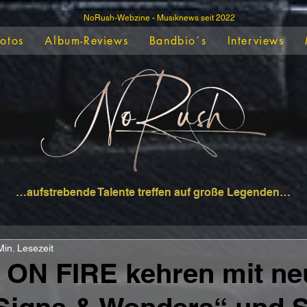
NoRush-Webzine - Musiknews seit 2022
Fotos
Album-Reviews
Bandbio´s
Interviews
…aufstrebende Talente treffen auf große Legenden…
Min. Lesezeit
ON FIRE kehren mit n