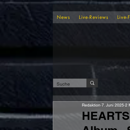
News
Live-Reviews
Live-
Redaktion
7. Juni 2025
2 
HEARTS 