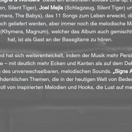
en, Silent Tiger), 
Joel Mejía
 (Schlagzeug, Silent Tiger) 
ymera, The Babys), das 11 Songs zum Leben erweckt, di
nch geliefert werden, aber immer noch die melodische M
 (Khymera, Magnum), welcher das Album auch gemischt
hat, ist als Gast an der Bassgitarre zu hören.
 hat sich weiterentwickelt, indem der Musik mehr Persö
de – mit deutlich mehr Ecken und Kanten als auf dem De
g des unverwechselbaren, melodischen Sounds. 
„Signs 
chdenklichen Themen, die in der heutigen Welt von Bede
oll von inspirierten Melodien und Hooks, die Lust auf 