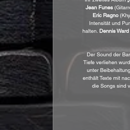
Jean Funes
 (Gitarr
Eric Ragno
 (Kh
Intensität und Pu
halten. 
Dennis Ward
Der Sound der Band
Tiefe verliehen wur
unter Beibehaltun
enthält Texte mit na
die Songs sind v