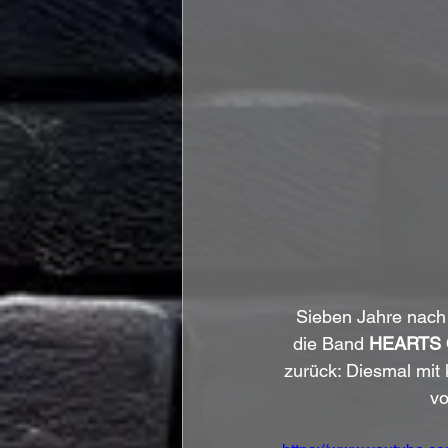
Sieben Jahre nach 
die Band 
HEARTS 
zurück: Diesmal mit
vo