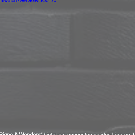
com/watch?v=4GGR4iO01x0
Signs & Wonders“
 bietet ein ansonsten solides Line-up,