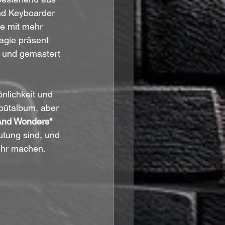
und Keyboarder 
e mit mehr 
agie präsent 
 und gemastert 
nlichkeit und 
bütalbum, aber 
And Wonders“ 
utung sind, und 
mehr machen.