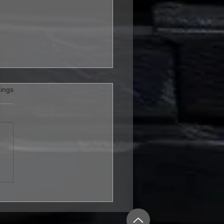
rtet.
ings
m Seeker stechen mit
 Shipping Up To
on“ in Folk-Metal-
ässer