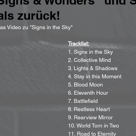
Signs & Wonders“ und 
ls zurück!
das Video zu "Signs in the Sky"
Tracklist:
1. Signs in the Sky
2. Collective Mind
3. Lights & Shadows
4. Stay in this Moment
5. Blood Moon
6. Eleventh Hour
7. Battlefield
8. Restless Heart
9. Rearview Mirror
10. World Torn in Two
11. Road to Eternity