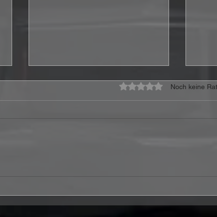
Mit 0 von 5 Sternen bewe
Noch keine Rat
CoreLeoni veröffentlichen
Stor
Video zur neuen Single
„I’m
„Howling At The Moon“
Bost
Gew