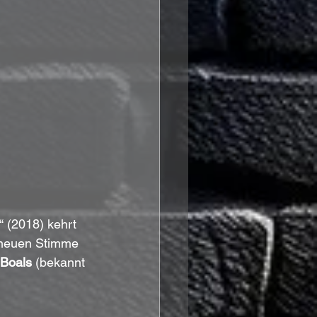
 (2018) kehrt 
 neuen Stimme 
Boals
 (bekannt 