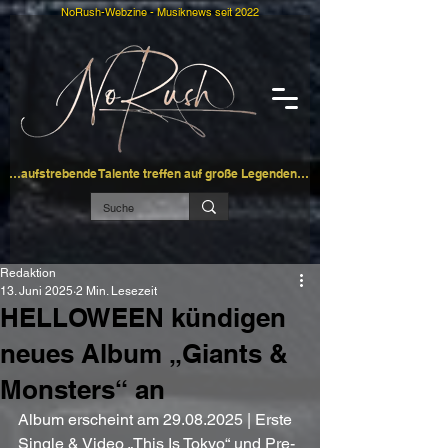
NoRush-Webzine - Musiknews seit 2022
…aufstrebende Talente treffen auf große Legenden…
Redaktion
13. Juni 2025
2 Min. Lesezeit
HELLOWEEN kündigen
neues Album „Giants &
Monsters“ an
Album erscheint am 29.08.2025 | Erste 
Single & Video „This Is Tokyo“ und Pre-