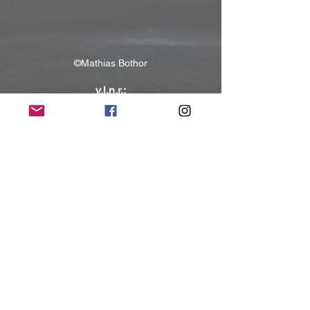
©Mathias Bothor
v.l.n.r.:
Daniel Löble (Schlagzeug), Michael 
Weikath (Gitarre), Markus Grosskopf 
(Bass),Michael Kiske (Gesang), 
Sascha Gerstner (Gitarre), Andi Deris 
(Gesang), Kai Hansen (Gitarre, Gesang)
Kontakt:
www.helloween.org
www.facebook.com/helloweenofficial
www.instagram.com/helloweenofficial
(Mit freundlicher Unterstützung und 
Bereitstellung des Pressematerials von 