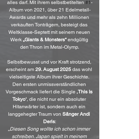
alles darf. Mit ihrem selbstbetitelten 
#1
-
Album von 2021, über 21 Edelmetall-
Awards und mehr als zehn Millionen 
verkauften Tonträgern, besteigt das 
Weltklasse-Septett mit seinem neuen 
Werk 
„Giants & Monsters“
 endgültig 
den Thron im Metal-Olymp.
Selbstbewusst und vor Kraft strotzend, 
erscheint am 
29. August 2025
 das wohl 
vielseitigste Album ihrer Geschichte. 
Den ersten unmissverständlichen 
Vorgeschmack liefert die Single 
‚This Is 
Tokyo‘
, die nicht nur ein absoluter 
Hitanwärter ist, sondern auch ein 
langgehegter Traum von 
Sänger Andi 
Deris
:
„
Diesen Song wollte ich schon immer 
schreiben. Japan spielt in meinem 