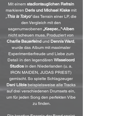
Mit einem 
stadiontauglichen Refrain
markieren 
Deris und Michael Kiske
 mit 
‚This Is Tokyo‘
 das Terrain einer LP, die 
den Vergleich mit den 
sagenumwobenen 
„Keeper...“-Alben
nicht scheuen muss. Produziert von 
Charlie Bauerfeind
 und 
Dennis Ward
, 
wurde das Album mit maximaler 
Experimentierfreude und Liebe zum 
Detail in den legendären 
Wisseloord 
Studios
 in den Niederlanden (u. a. 
IRON MAIDEN, JUDAS PRIEST) 
gemischt. So spielte Schlagzeuger 
Dani Löble
 beispielsweise alle Tracks 
auf drei verschiedenen Drumsets ein, 
um für jeden Song den perfekten Vibe 
zu finden.
Die kreative Energie der Band speist 