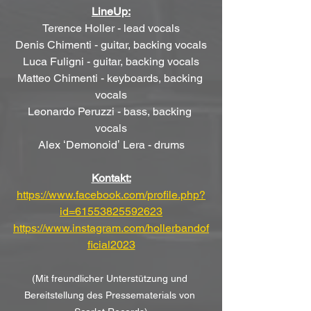
LineUp:
Terence Holler - lead vocals
Denis Chimenti - guitar, backing vocals
Luca Fuligni - guitar, backing vocals
Matteo Chimenti - keyboards, backing 
vocals
Leonardo Peruzzi - bass, backing 
vocals
Alex ʻDemonoidʼ Lera - drums
Kontakt:
https://www.facebook.com/profile.php?
id=61553825592623
https://www.instagram.com/hollerbandof
ficial2023
(Mit freundlicher Unterstützung und 
Bereitstellung des Pressematerials von 