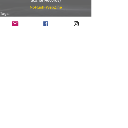
Scarlet Records)
NoRush-WebZine
Tags:
News
News
Alle ansehen
Aktuelle Beiträge