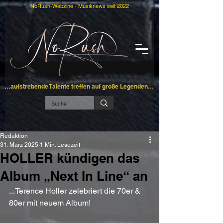
NoRush-Webzine - Musiknews seit 2022
…aufstrebende Talente treffen auf große Legenden…
Redaktion
31. März 2025
1 Min. Lesezeit
HOLLER kündigen das
Album „Next In Line“ an
...Terence Holler zelebriert die 70er & 
80er mit neuem Album!