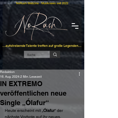
NoRush-Webzine - Musiknews seit 2022
…aufstrebende Talente treffen auf große Legenden…
Redaktion
16. Aug. 2024
2 Min. Lesezeit
IN EXTREMO
veröffentlichen neue
Single „Ólafur“
Heute erscheint mit „
Ólafur
“ der 
nächste Vorbote auf ihr neues, 