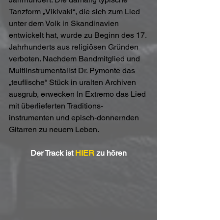
Tanzform „Vikivaki“, die sich zum Lied 
unter dem Volk in Skandinavien 
entwickelt hat, wurde zu Beginn des 17. 
Jahrhunderts aus religiösen Gründen 
verboten. Nachdem Bandmitglied und 
Multiinstrumentalist Dr. Pymonte das 
„teuflische“ Stück in uralten Archiven 
ausgrub, erwecken In Extremo das Lied 
mit überlieferten Traditions- 
instrumenten und episch-donnernden 
Gitarren zu neuem Leben.
Der Track ist 
HIER
 zu hören