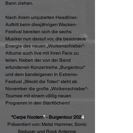
Bann ziehen.
Nach ihrem umjubelten Headliner-
Auftritt beim diesjährigen Wacken-
Festival bereiten sich die sechs 
Musiker nun darauf vor, die besondere 
Energie des neuen „Wolkenschieber“-
Albums auch live mit ihren Fans zu 
teilen. Neben der von der Band 
erfundenen Konzertreihe „Burgentour“ 
und dem bandeigenen In Extremo-
Festival „Weckt die Toten“ steht ab 
November die große „Wolkenschieber“-
Tournee mit einem völlig neuen 
Programm in den Startlöchern!
“Carpe Noctem
”
 - Burgentour 202
4
Präsentiert von: Metal Hammer, Sonic 
Seducer
und Rock Antenne 