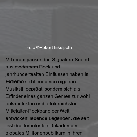
Foto ©Robert Eikelpoth
Mit ihrem packenden Signature-Sound 
aus modernem Rock und 
jahrhundertealten Einflüssen haben 
In 
Extremo
 nicht nur einen eigenen 
Musikstil geprägt, sondern sich als 
Erfinder eines ganzen Genres zur wohl 
bekanntesten und erfolgreichsten 
Mittelalter-Rockband der Welt 
entwickelt, lebende Legenden, die seit 
fast drei turbulenten Dekaden ein 
globales Millionenpublikum in ihren 