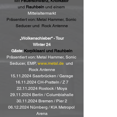
Mit 
Feuerschwanz, Knorkator 
und
 Rauhbein
 und einem 
Mittelaltermarkt
Präsentiert von: Metal Hammer, Sonic 
Seducer
und 
Rock Antenne
„Wolkenschieber“ - Tour
Winter 24
Gäste: 
Korpiklaani und Rauhbein
Präsentiert von: Metal Hammer, Sonic 
Seducer, EMP, 
www.metal.de
  und 
Rock Antenne
15.11.2024 Saarbrücken / Garage
16.11.2024 CH-Pratteln / Z 7
22.11.2024 Rostock / Moya
29.11.2024 Berlin / Columbiahalle
30.11.2024 Bremen / Pier 2
06.12.2024 Nürnberg / KIA Metropol 
Arena