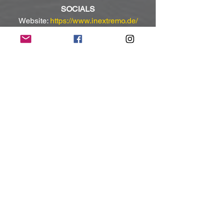
SOCIALS
Website: 
https://www.inextremo.de/
Instagram: 
https://www.instagram.com/inextremo_o
fficial/
Facebook: 
https://www.facebook.com/officialinextre
mo/
TikTok: 
https://www.tiktok.com/@in_extremo_off
icial
Mit freundlicher Unterstützung und 
Bereitstellung des Pressematerials von 
Another Dimension PR Agentur)
NoRush-WebZine
Tags:
News
News