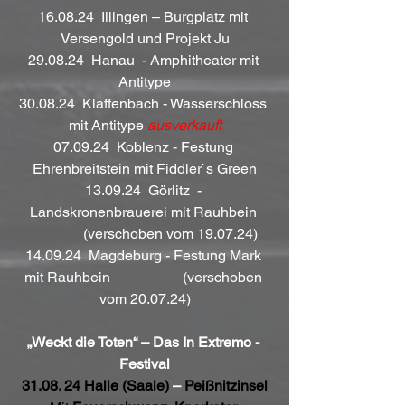
16.08.24  Illingen – Burgplatz mit 
Versengold und Projekt Ju
29.08.24  Hanau  - Amphitheater mit 
Antitype
30.08.24  Klaffenbach - Wasserschloss 
mit Antitype 
ausverkauft
07.09.24  Koblenz - Festung 
Ehrenbreitstein mit Fiddler`s Green
13.09.24  Görlitz  - 
Landskronenbrauerei mit Rauhbein 
              (verschoben vom 19.07.24)
14.09.24  Magdeburg - Festung Mark 
mit Rauhbein                    (verschoben 
vom 20.07.24)
„Weckt die Toten“
– Das In Extremo - 
Festival
31.08. 24 Halle (Saale) 
–
 Peißnitzinsel