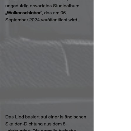
ungeduldig erwartetes Studioalbum 
„Wolkenschieber
“, das am 06. 
September 2024 veröffentlicht wird.
Das Lied basiert auf einer isländischen 
Skalden-Dichtung aus dem 8. 
Jahrhundert. Die damalig typische 