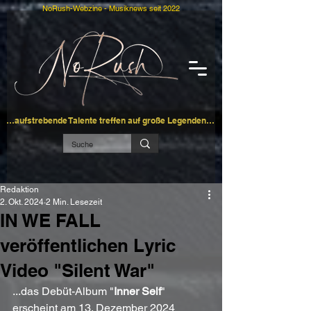
NoRush-Webzine - Musiknews seit 2022
…aufstrebende Talente treffen auf große Legenden…
Redaktion
2. Okt. 2024
2 Min. Lesezeit
IN WE FALL
veröffentlichen Lyric
Video "Silent War"
...das Debüt-Album "
Inner Self
" 
erscheint am 13. Dezember 2024