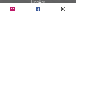
LineUp:
Daniel Moreira
 (vocals & guitar), 
Luis 
Almeida
 (bass guitar), 
Frederico 
Lopes
 (drums), 
Carlos Carneiro
 (guitar)
Kontakt:
Facebook
, 
Twitter
, 
Instagram
, 
YouTube
, 
TikTok
(Mit freundlicher Unterstützung und 
Bereitstellung des Pressematerials von 
Eclipse Records)
NoRush-WebZine
Tags:
News
News