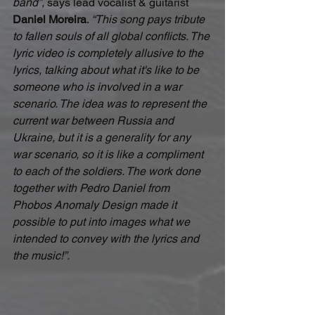
band”,
 says lead vocalist & guitarist 
Daniel Moreira
. 
“This song pays tribute 
to fallen souls of all global conflicts. The 
lyric video is completely allusive to the 
lyrics, talking about what it's like to be 
someone who is involved in a war 
scenario. The idea was to represent the 
current war between Russia and 
Ukraine, but it is a generality for any 
war scenario, so it is like a compliment 
to each of the soldiers. The work done 
together with Pedro Daniel from 
Phobos Anomaly Design made it 
possible to put into images what we 
intended to convey with the lyrics and 
the music!”.