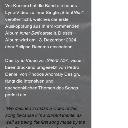
Vor Kurzem hat die Band ein neues 
Lyric-Video zu ihrer Single „Silent War“ 
veröffentlicht, welches die erste 
Auskopplung aus ihrem kommenden 
Album 
Inner Self
 darstellt. Dieses 
Album wird am 13. Dezember 2024 
über Eclipse Records erscheinen.
Das Lyric-Video zu „
Silent War
“, visuell 
beeindruckend umgesetzt von Pedro 
Daniel von Phobos Anomaly Design, 
fängt die intensiven und 
nachdenklichen Themen des Songs 
perfekt ein. 
“We decided to make a video of this 
song because it is a current theme, as 
well as being the first song made by the 