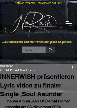
NoRush-Webzine - Musiknews seit 2022
…aufstrebende Talente treffen auf große Legenden…
Redaktion
25. Okt. 2024
1 Min. Lesezeit
INNERWISH präsentieren
Lyric video zu finaler
Single ‚Soul Asunder‘
...
neues Album „Ash Of Eternal Flame“ 
erscheint am 08. November 2024