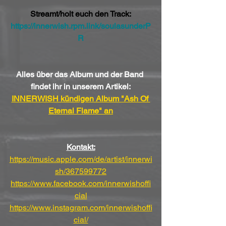
Streamt/holt euch den Track:
https://innerwish.rpm.link/soulasunderP
R
Alles über das Album und der Band 
findet ihr in unserem Artikel:
INNERWISH kündigen Album "Ash Of 
Eternal Flame" an
Kontakt:
https://music.apple.com/de/artist/innerwi
sh/367599772
https://www.facebook.com/innerwishoffi
cial
https://www.instagram.com/innerwishoffi
cial/