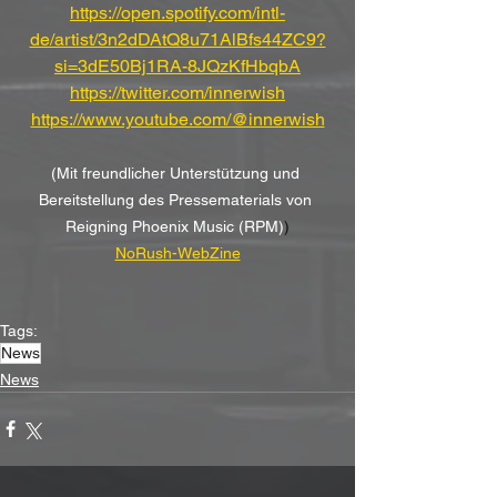
https://open.spotify.com/intl-
de/artist/3n2dDAtQ8u71AlBfs44ZC9?
si=3dE50Bj1RA-8JQzKfHbqbA
https://twitter.com/innerwish
https://www.youtube.com/@innerwish
(Mit freundlicher Unterstützung und 
Bereitstellung des Pressematerials von 
Reigning Phoenix Music (RPM)
)
NoRush-WebZine
Tags:
News
News