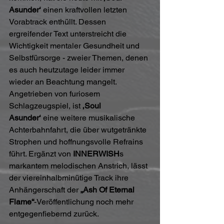
Asunder‘
 einen kraftvollen letzten 
Vorabtrack enthüllt. Dessen 
ergreifender Text unterstreicht die 
Wichtigkeit mentaler Gesundheit und 
Selbstfürsorge - zweier Themen, denen 
es auch heutzutage leider immer 
wieder an Beachtung mangelt. 
Angetrieben von furiosem 
Schlagzeugspiel, ist 
‚Soul 
Asunder‘
 eine weitere musikalische 
Achterbahnfahrt, die über wutgetränkte 
Strophen und hoffnungsvolle Refrains 
führt. Ergänzt von 
INNERWISH
s 
markantem melodischen Anstrich, lässt 
der viereinhalbminütige Track ihre 
Anhängerschaft der 
„Ash Of Eternal 
Flame“
-Veröffentlichung noch mehr 
entgegenfiebernd zurück.