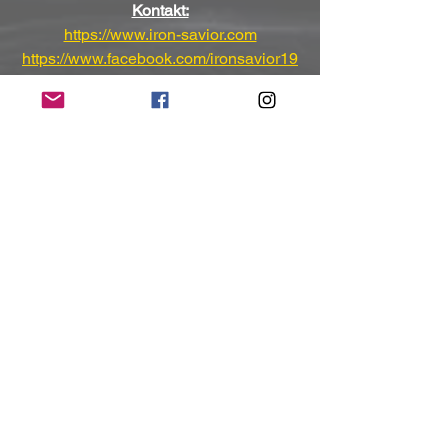
Kontakt:
https://www.iron-savior.com
https://www.facebook.com/ironsavior19
96
https://www.instagram.com/piet.sielck
(Mit freundlicher Unterstützung und 
Bereitstellung des Pressematerials von
 All 
Noir)
NoRush-WebZine
Tags:
News
News
Alle ansehen
Aktuelle Beiträge