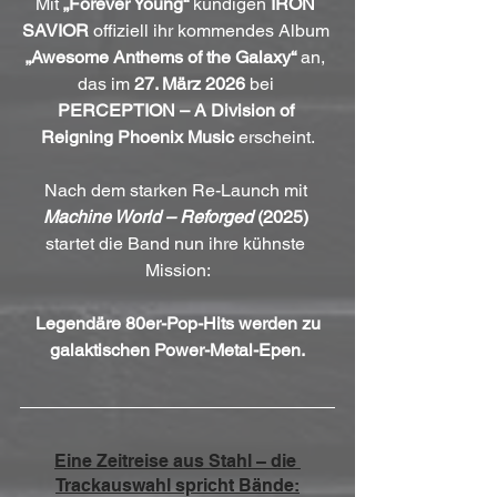
Mit 
„Forever Young“
 kündigen 
IRON 
SAVIOR
 offiziell ihr kommendes Album 
„Awesome Anthems of the Galaxy“
 an, 
das im
 27. März 2026
 bei 
PERCEPTION – A Division of 
Reigning Phoenix Music
 erscheint.
Nach dem starken Re-Launch mit 
Machine World – Reforged
 (2025) 
startet die Band nun ihre kühnste 
Mission:
Legendäre 80er-Pop-Hits werden zu 
galaktischen Power-Metal-Epen.
Eine Zeitreise aus Stahl – die 
Trackauswahl spricht Bände: