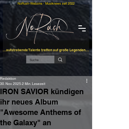
NoRush-Webzine - Musiknews seit 2022
…aufstrebende Talente treffen auf große Legenden…
Redaktion
30. Nov. 2025
2 Min. Lesezeit
IRON SAVIOR kündigen
ihr neues Album
"Awesome Anthems of
the Galaxy" an