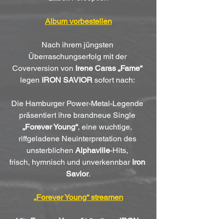
Album vorbestellen
Nach ihrem jüngsten 
Überraschungserfolg mit der 
Coverversion von 
Irene Caras „Fame“
legen 
IRON SAVIOR
 sofort nach: 
Die Hamburger Power-Metal-Legende 
präsentiert ihre brandneue Single 
„Forever Young“
, eine wuchtige, 
riffgeladene Neuinterpretation des 
unsterblichen 
Alphaville
-Hits, 
frisch, hymnisch und unverkennbar 
Iron 
Savior
.
„Forever Young“ streamen