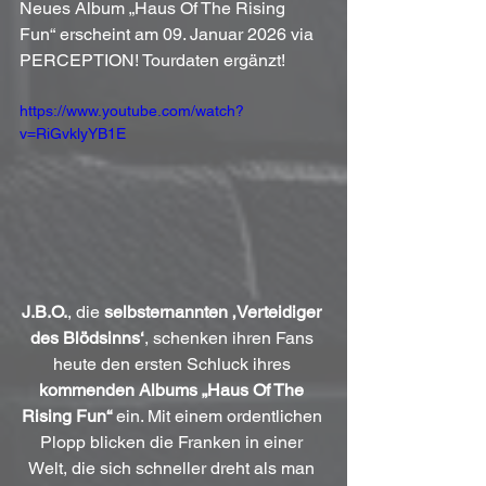
Neues Album „Haus Of The Rising 
Fun“ erscheint am 09. Januar 2026 via 
PERCEPTION! Tourdaten ergänzt!
https://www.youtube.com/watch?
v=RiGvklyYB1E
J.B.O.
, die 
selbsternannten ‚Verteidiger 
des Blödsinns‘
, schenken ihren Fans 
heute den ersten Schluck ihres 
kommenden Albums „Haus Of The 
Rising Fun“
 ein. Mit einem ordentlichen 
Plopp blicken die Franken in einer 
Welt, die sich schneller dreht als man 