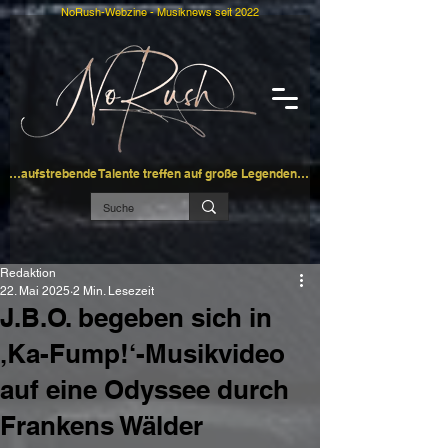
NoRush-Webzine - Musiknews seit 2022
…aufstrebende Talente treffen auf große Legenden…
Redaktion
22. Mai 2025
2 Min. Lesezeit
J.B.O. begeben sich in
‚Ka-Fump!‘-Musikvideo
auf eine Odyssee durch
Frankens Wälder