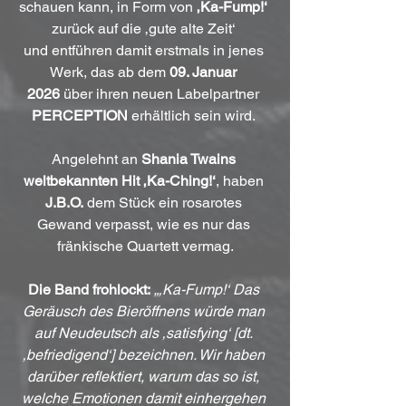
schauen kann, in Form von 
‚Ka-Fump!‘
zurück auf die ‚gute alte Zeit‘ 
und entführen damit erstmals in jenes 
Werk, das ab dem 
09. Januar 
2026
 über ihren neuen Labelpartner 
PERCEPTION
 erhältlich sein wird. 
Angelehnt an 
Shania Twains 
weltbekannten Hit ‚Ka-Ching!‘
, haben 
J.B.O.
 dem Stück ein rosarotes 
Gewand verpasst, wie es nur das 
fränkische Quartett vermag.
Die Band frohlockt:
„‚Ka-Fump!‘ Das 
Geräusch des Bieröffnens würde man 
auf Neudeutsch als ‚satisfying‘ [dt. 
‚befriedigend‘] bezeichnen. Wir haben 
darüber reflektiert, warum das so ist, 
welche Emotionen damit einhergehen 