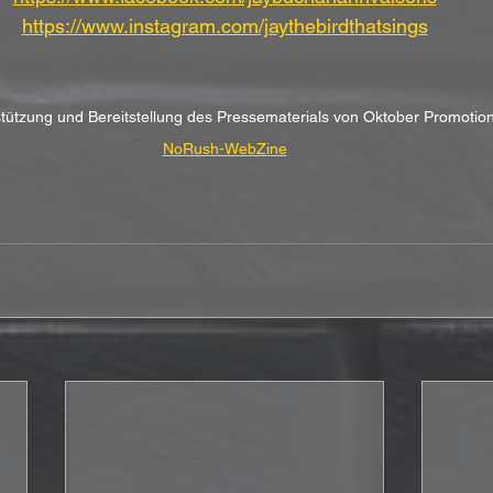
https://www.instagram.com/jaythebirdthatsings
rstützung und Bereitstellung des Pressematerials von Oktober Promot
NoRush-WebZine