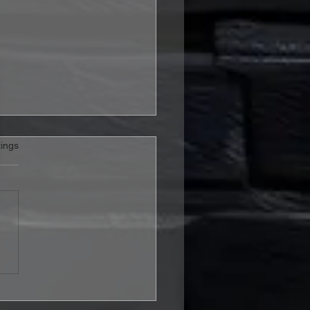
rtet.
ings
is & Sylvester – „It's A
To Be Alive“ Review:
 Hoffnung mehr ist als
schönes Wort