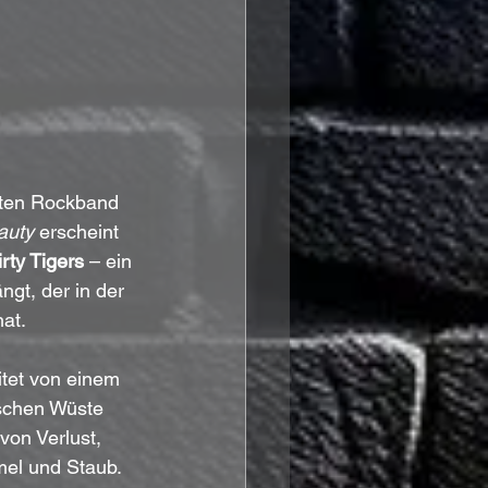
rten Rockband 
auty
 erscheint 
rty Tigers
 – ein 
gt, der in der 
at.
itet von einem 
schen Wüste 
von Verlust, 
el und Staub.