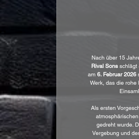
Nach über 15 Jahr
Rival Sons
 schlägt 
am 
6. Februar 2026
 
Werk, das die rohe 
Einsamk
Als ersten Vorgesc
atmosphärischen 
gedreht wurde. De
Vergebung und der