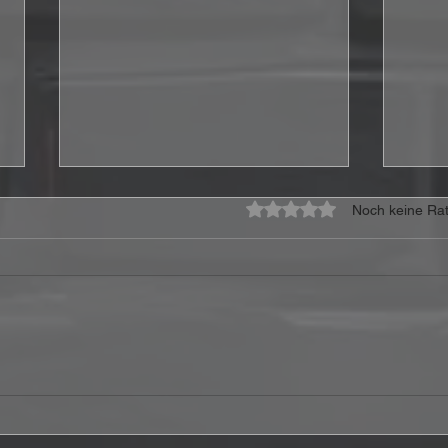
Mit 0 von 5 Sternen bewe
Noch keine Rat
Hollywood Vampires – At
Ferr
Montreux Jazz Festival
Joy 
2018 Review: Eine raue
Wenn
Hommage an die
ein 
Rockgeschichte