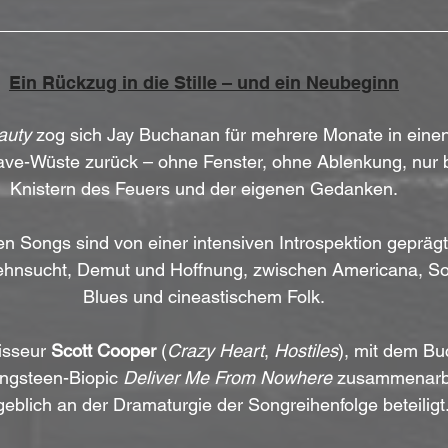
Ein Rückzug in die Stille – und ein Neubeginn
auty
 zog sich Jay Buchanan für mehrere Monate in eine
ave-Wüste zurück – ohne Fenster, ohne Ablenkung, nur b
Knistern des Feuers und der eigenen Gedanken.
n Songs sind von einer intensiven Introspektion gepräg
Sehnsucht, Demut und Hoffnung, zwischen Americana, So
Blues und cineastischem Folk.
sseur 
Scott Cooper
 (
Crazy Heart
, 
Hostiles
), mit dem Bu
ngsteen-Biopic 
Deliver Me From Nowhere
 zusammenarbe
blich an der Dramaturgie der Songreihenfolge beteiligt