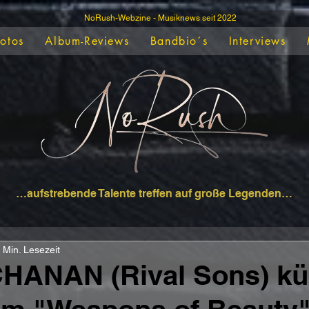
NoRush-Webzine - Musiknews seit 2022
Fotos
Album-Reviews
Bandbio´s
Interviews
…aufstrebende Talente treffen auf große Legenden…
 Min. Lesezeit
HANAN (Rival Sons) kü