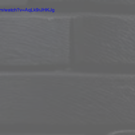
com/watch?v=AqLk9rJHKJg