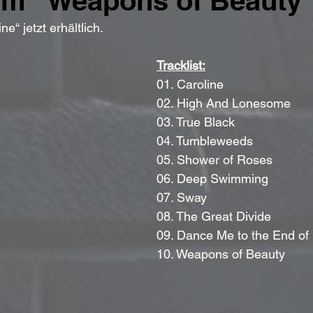
um "Weapons of Beauty"
ne“ jetzt erhältlich.
Tracklist:
01. Caroline 
02. High And Lonesome 
03. True Black 
04. Tumbleweeds 
05. Shower of Roses 
06. Deep Swimming 
07. Sway 
08. The Great Divide 
09. Dance Me to the End of
10. Weapons of Beauty