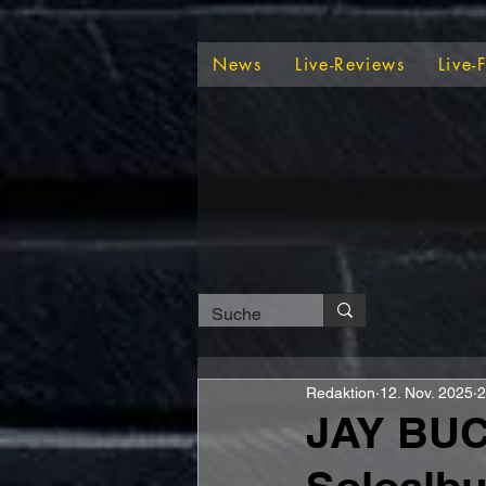
News
Live-Reviews
Live-
Redaktion
12. Nov. 2025
2
JAY BUC