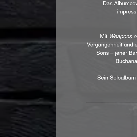
Das Albumcov
impress
Mit 
Weapons of
Vergangenheit und e
Sons – jener Ban
Buchanan 
Sein Soloalbum 