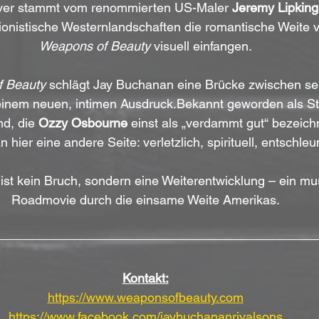
er stammt vom renommierten US-Maler 
Jeremy Lipking
ionistische Westernlandschaften die romantische Weite 
Weapons of Beauty
 visuell einfangen.
 Beauty
 schlägt Jay Buchanan eine Brücke zwischen se
inem neuen, intimen Ausdruck.Bekannt geworden als St
d, die 
Ozzy Osbourne
 einst als „verdammt gut“ bezeichn
hier eine andere Seite: verletzlich, spirituell, entschleun
ist kein Bruch, sondern eine Weiterentwicklung – ein mu
Roadmovie durch die einsame Weite Amerikas.
Kontakt:
https://www.weaponsofbeauty.com
https://www.facebook.com/jaybuchananrivalsons