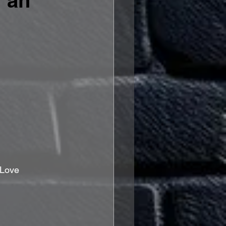
 an
 Love 