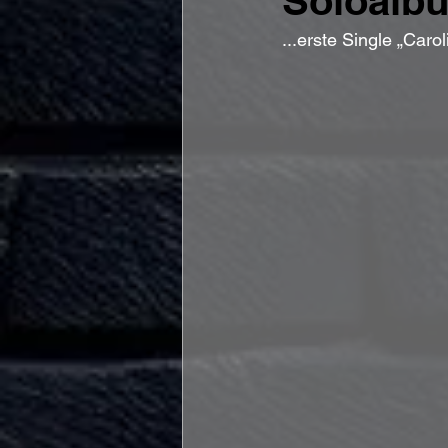
Soloalb
...erste Single „Caroli