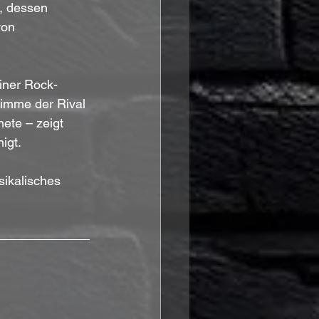
, dessen 
von 
iner Rock-
imme der Rival 
ete – zeigt 
igt.
sikalisches 