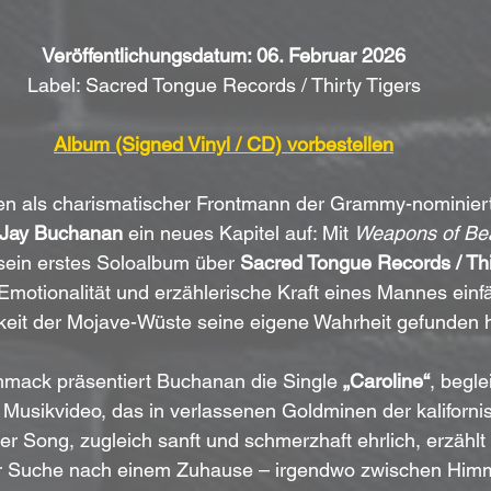
Veröffentlichungsdatum: 06. Februar 2026
Label: Sacred Tongue Records / Thirty Tigers
Album (Signed Vinyl / CD) vorbestellen
en als charismatischer Frontmann der Grammy-nominie
Jay Buchanan
 ein neues Kapitel auf: Mit 
Weapons of Be
sein erstes Soloalbum über 
Sacred Tongue Records / Thi
Emotionalität und erzählerische Kraft eines Mannes einfän
eit der Mojave-Wüste seine eigene Wahrheit gefunden h
hmack präsentiert Buchanan die Single 
„Caroline“
, begle
Musikvideo, das in verlassenen Goldminen der kaliforni
r Song, zugleich sanft und schmerzhaft ehrlich, erzählt 
 Suche nach einem Zuhause – irgendwo zwischen Himm