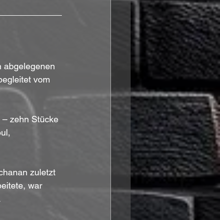
n abgelegenen 
egleitet vom 
t – zehn Stücke 
ul, 
chanan zuletzt 
itete, war 
.