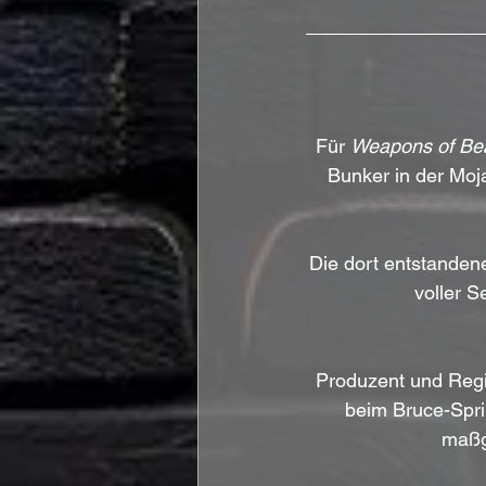
Für 
Weapons of Be
Bunker in der Moj
Die dort entstandene
voller 
Produzent und Regi
beim Bruce-Spri
maßge