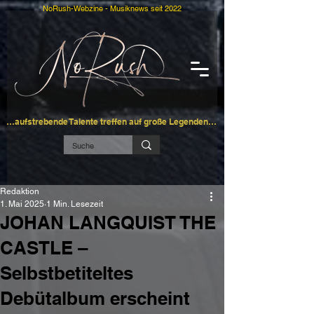
NoRush-Webzine - Musiknews seit 2022
…aufstrebende Talente treffen auf große Legenden…
Redaktion
1. Mai 2025
1 Min. Lesezeit
JOHAN LANGQUIST THE
CASTLE –
Selbstbetiteltes
Debütalbum erscheint