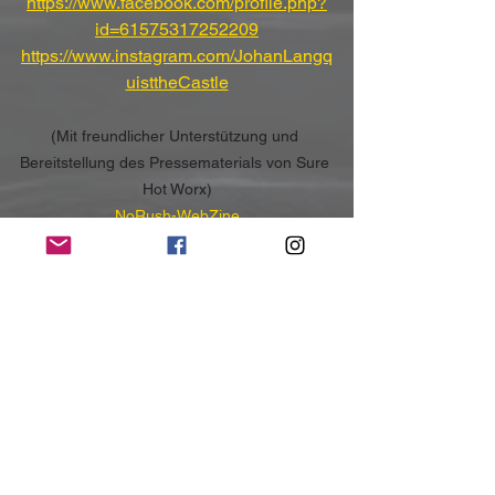
https://www.facebook.com/profile.php?
id=61575317252209
https://www.instagram.com/JohanLangq
uisttheCastle
(Mit freundlicher Unterstützung und 
Bereitstellung des Pressematerials von Sure 
Hot Worx)
NoRush-WebZine
Tags:
News
News
Alle ansehen
Aktuelle Beiträge