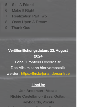
 5.    Still A Friend
 6.    Make It Right
 7.    Realization Part Two
 8.    Once Upon A Dream
 9.    Thank God
Veröffentlichungsdatum: 23. August 
2024
Label: Frontiers Records srl
Das Album kann hier vorbestellt 
werden. 
https://ffm.to/jonandersontrue
LineUp:
Jon Anderson - Vocals
Richie Castellano - Bass, Guitar, 
Keyboards, Vocals