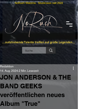
NoRush-Webzine - Musiknews seit 2022
…aufstrebende Talente treffen auf große Legenden…
Redaktion
14. Aug. 2024
2 Min. Lesezeit
JON ANDERSON & THE
BAND GEEKS
veröffentlichen neues
Album "True"