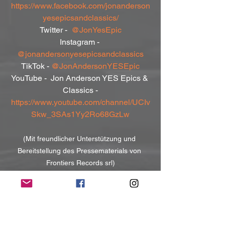
https://www.facebook.com/jonanderson
yesepicsandclassics/
Twitter -  
@JonYesEpic
Instagram - 
@jonandersonyesepicsandclassics
TikTok - 
@JonAndersonYESEpic
YouTube -  Jon Anderson YES Epics & 
Classics -
https://www.youtube.com/channel/UCIv
Skw_3SAs1Yy2Ro68GzLw
(Mit freundlicher Unterstützung und 
Bereitstellung des Pressematerials von 
Frontiers Records srl)
NoRush-WebZine
Tags: