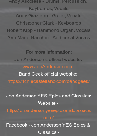
Andy Ascolese - Drums, Percussion, 
Keyboards, Vocals
Andy Graziano - Guitar, Vocals
Christopher Clark - Keyboards
Robert Kipp - Hammond Organ, Vocals
Ann Marie Nacchio - Additional Vocals
For more information:
Jon Anderson’s official website: 
www.JonAnderson.com
Band Geek official website: 
https://richiecastellano.com/bandgeek/
Jon Anderson YES Epics and Classics:
Website - 
http://jonandersonyesepicsandclassics.
com/
Facebook - Jon Anderson YES Epics & 
Classics -