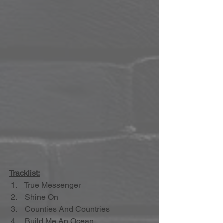
Tracklist:
 1.    True Messenger
 2.    Shine On
 3.    Counties And Countries
 4.    Build Me An Ocean