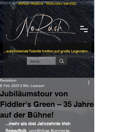
NoRush-Webzine - Musiknews seit 2022
…aufstrebende Talente treffen auf große Legenden…
Redaktion
8. Feb. 2025
2 Min. Lesezeit
Jubiläumstour von
Fiddler's Green – 35 Jahre
auf der Bühne!
...mehr als drei Jahrzehnte Irish 
Speedfolk
, unzählige Konzerte, 