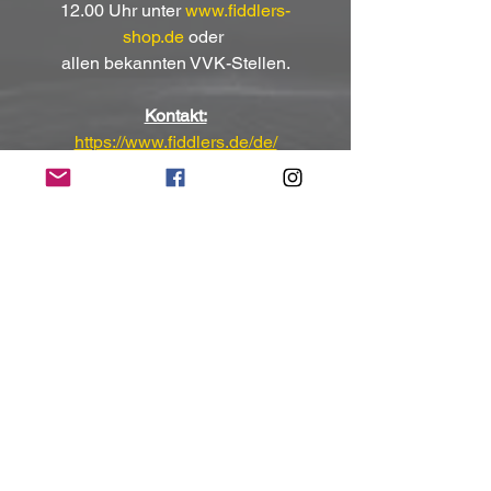
12.00 Uhr unter 
www.fiddlers-
shop.de
 oder 
allen bekannten VVK-Stellen.
Kontakt:
https://www.fiddlers.de/de/
https://www.facebook.com/Speedfolk/
https://www.instagram.com/fiddlersgree
n_official
(Mit freundlicher Unterstützung und 
Bereitstellung des Pressematerials von 
Another Dimension PR Agentur)
NoRush-WebZine
Tags:
News
News