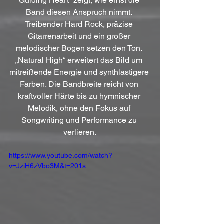
Guiding Heart“ zeigt, wie ernst die 
Band diesen Anspruch nimmt. 
Treibender Hard Rock, präzise 
Gitarrenarbeit und ein großer 
melodischer Bogen setzen den Ton. 
„Natural High“ erweitert das Bild um 
mitreißende Energie und synthlastigere 
Farben. Die Bandbreite reicht von 
kraftvoller Härte bis zu hymnischer 
Melodik, ohne den Fokus auf 
Songwriting und Performance zu 
verlieren.
https://www.youtube.com/watch?
v=JziH6zVbo3M&t=201s