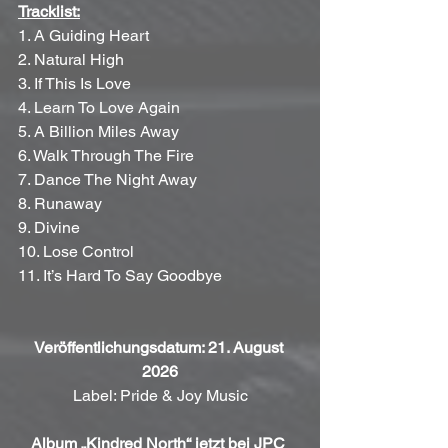
Tracklist:
1. A Guiding Heart
2. Natural High
3. If This Is Love
4. Learn To Love Again
5. A Billion Miles Away
6. Walk Through The Fire
7. Dance The Night Away
8. Runaway
9. Divine
10. Lose Control
11. It’s Hard To Say Goodbye
Veröffentlichungsdatum: 21. August 
2026
Label: Pride & Joy Music
Album „Kindred North“ jetzt bei JPC 