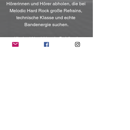
Hörerinnen und Hörer abholen, die bei 
Melodic Hard Rock große Refrains, 
technische Klasse und echte 
Bandenergie suchen.
„Kindred North“ ist ein Debüt mit 
Ambition, handwerklichem Anspruch 
und einem klaren Selbstverständnis. 
Die Band tritt nicht leise an, sondern 
mit dem Willen, im Genre direkt sichtbar 
zu werden.
Kontakt:
https://www.facebook.com/profile.php?
id=61551309422179
https://www.instagram.com/kindrednorth