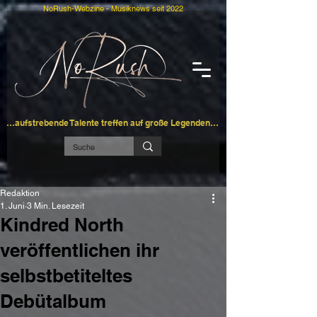
NoRush-Webzine - Musiknews seit 2022
…aufstrebende Talente treffen auf große Legenden…
Redaktion
1. Juni
3 Min. Lesezeit
Kindred North
veröffentlichen ihr
selbstbetiteltes
Debütalbum