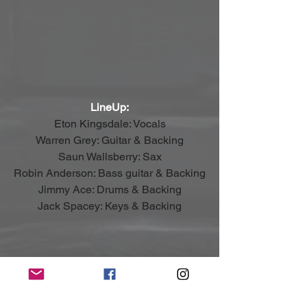
LineUp:
Eton Kingsdale: Vocals
Warren Grey: Guitar & Backing
Saun Wallsberry: Sax
Robin Anderson: Bass guitar & Backing
Jimmy Ace: Drums & Backing
Jack Spacey: Keys & Backing
(Mit freundlicher Unterstützung und 
Bereitstellung des Pressematerials von 
Modulate Records)