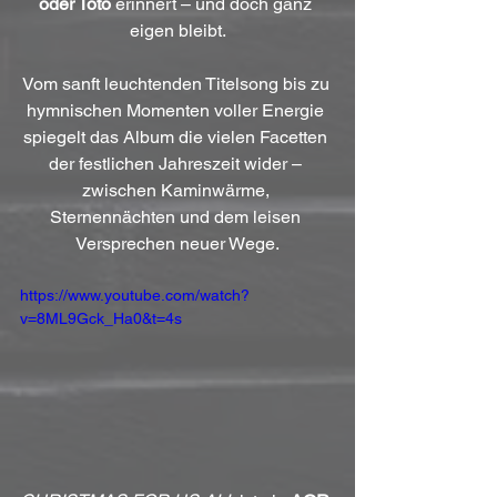
oder Toto
 erinnert – und doch ganz 
eigen bleibt.
Vom sanft leuchtenden Titelsong bis zu 
hymnischen Momenten voller Energie 
spiegelt das Album die vielen Facetten 
der festlichen Jahreszeit wider – 
zwischen Kaminwärme, 
Sternennächten und dem leisen 
Versprechen neuer Wege.
https://www.youtube.com/watch?
v=8ML9Gck_Ha0&t=4s