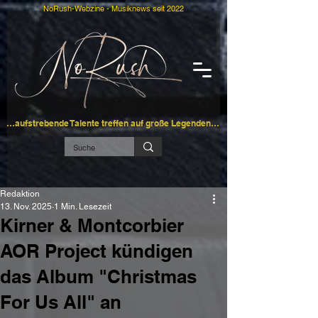
NoRush-Webzine - Musiknews seit 2022
…aufstrebende Talente treffen auf große Legenden…
Redaktion
13. Nov. 2025
1 Min. Lesezeit
Kirner & Montcorbier
AOR Project kündigen
das Album "Christmas
For Us All" an