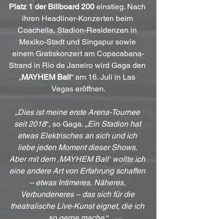
Platz 1 der Billboard 200
 einstieg. Nach 
ihren Headliner-Konzerten beim 
Coachella, Stadion-Residenzen in 
Mexiko-Stadt und Singapur sowie 
einem Gratiskonzert am Copacabana-
Strand in Rio de Janeiro wird Gaga den 
„
MAYHEM Ball
“ am 16. Juli in Las 
Vegas eröffnen.
„
Dies ist meine erste Arena-Tournee 
seit 2018
“, so Gaga. „
Ein Stadion hat 
etwas Elektrisches an sich und ich 
liebe jeden Moment dieser Shows. 
Aber mit dem ‚MAYHEM Ball‘ wollte ich 
eine andere Art von Erfahrung schaffen 
– etwas Intimeres, Näheres, 
Verbundeneres – das sich für die 
theatralische Live-Kunst eignet, die ich 
so gerne mache.
“