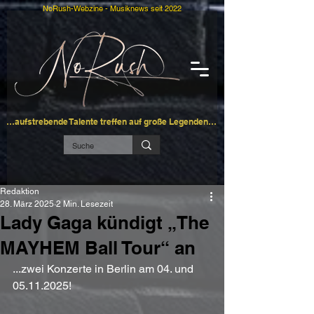
NoRush-Webzine - Musiknews seit 2022
…aufstrebende Talente treffen auf große Legenden…
Redaktion
28. März 2025
2 Min. Lesezeit
Lady Gaga kündigt „The
MAYHEM Ball Tour“ an
...zwei Konzerte in Berlin am 04. und 
05.11.2025!