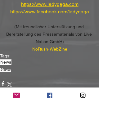
https://www.ladygaga.com
https://www.facebook.com/ladygaga
(Mit freundlicher Unterstützung und 
Bereitstellung des Pressematerials von Live 
Nation GmbH)
NoRush-WebZine
Tags:
News
News
Alle ansehen
Aktuelle Beiträge