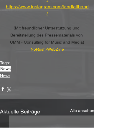
https://www.instagram.com/landfallband
/
(Mit freundlicher Unterstützung und 
Bereitstellung des Pressematerials von 
CMM - Consulting for Music and Media)
NoRush-WebZine
Tags:
News
News
Alle ansehen
Aktuelle Beiträge