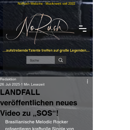
NoRush-Webzine - Musiknews seit 2022
…aufstrebende Talente treffen auf große Legenden…
Redaktion
26. Juli 2025
1 Min. Lesezeit
LANDFALL
veröffentlichen neues
Video zu „SOS“!
Brasilianische Melodic Rocker 
präsentieren kraftvolle Single von 