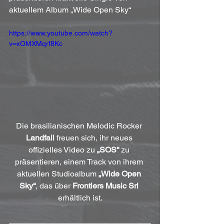
aktuellem Album „Wide Open Sky“
https://www.youtube.com/watch?
v=xOMXMqrf8Kc
Die brasilianischen Melodic Rocker 
Landfall
 freuen sich, ihr neues 
offizielles Video zu 
„SOS“
 zu 
präsentieren, einem Track von ihrem 
aktuellen Studioalbum 
„Wide Open 
Sky“
, das über 
Frontiers Music Srl
erhältlich ist.