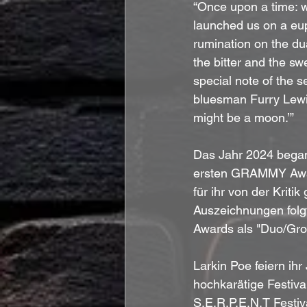
“Once upon a time: w
launched us on a eupho
rumination on the du
the bitter and the sw
special note of the 
bluesman Furry Lewis,
might be a moon.’”
Das Jahr 2024 began
ersten GRAMMY Award
für ihr von der Kriti
Auszeichnungen folg
Awards als "Duo/Grou
Larkin Poe feiern ih
hochkarätige Festival
S.E.R.P.E.N.T Festi