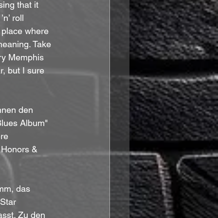
ng that it 
n’ roll 
 place where 
 meaning. Take 
ary Memphis 
, but I sure 
nnen den 
Blues Album" 
ere 
 Honors & 
amm, das 
Star 
sst. Zu den 