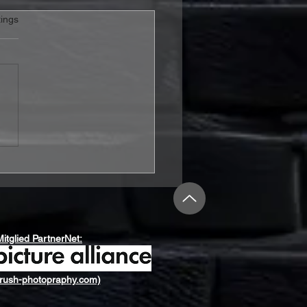
rtet.
ings
Hansen veröffentlicht
come To Life“ und
et die nächste Tür zu
rn With A Hammer“
Mitglied PartnerNet:
rush-photopraphy.com)