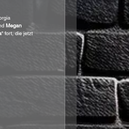
rgia 
nd 
Megan 
a
" fort, die jetzt 