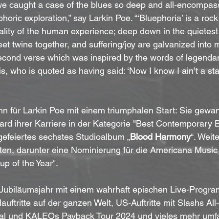
e caught a case of the blues so deep and all-encompassi
ric exploration,” say Larkin Poe. “‘Bluephoria’ is a rock ’
ality of the human experience; deep down in the quietest
eet twine together, and suffering/joy are galvanized into
second verse which was inspired by the words of legend
 who is quoted as having said: ‘Now I know I ain’t a star
n für Larkin Poe mit einem triumphalen Start: Sie gewa
 ihrer Karriere in der Kategorie "Best Contemporary 
k gefeiertes sechstes Studioalbum „
Blood Harmony
“. Weit
ten, darunter eine Nominierung für die Americana Music
p of the Year".
r Jubiläumsjahr mit einem wahrhaft epischen Live-Progr
auftritte auf der ganzen Welt, US-Auftritte mit Slashs All-
val und KALEOs Payback Tour 2024 und vieles mehr umfa