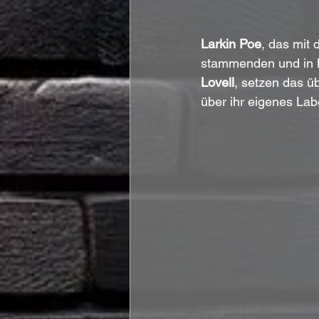
Larkin Poe
, das mi
stammenden und in N
Lovell
, setzen das ü
über ihr eigenes Labe