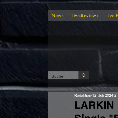
News
Live-Reviews
Live-
Redaktion
12. Juli 2024
2 
LARKIN 