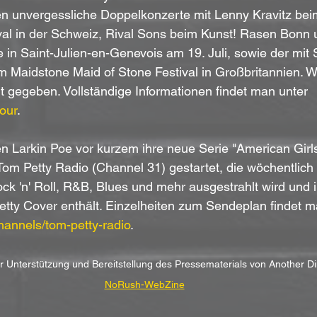
 unvergessliche Doppelkonzerte mit Lenny Kravitz be
val in der Schweiz, Rival Sons beim Kunst! Rasen Bonn 
 in Saint-Julien-en-Genevois am 19. Juli, sowie der mit
eim Maidstone Maid of Stone Festival in Großbritannien. W
 gegeben. Vollständige Informationen findet man unter 
our
.
 Larkin Poe vor kurzem ihre neue Serie "American Girls
Tom Petty Radio (Channel 31) gestartet, die wöchentlich
k 'n' Roll, R&B, Blues und mehr ausgestrahlt wird und i
etty Cover enthält. Einzelheiten zum Sendeplan findet m
annels/tom-petty-radio
.
er Unterstützung und Bereitstellung des Pressematerials von Another D
NoRush-WebZine