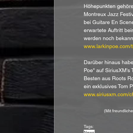
Höhepunkten gehören
Montreux Jazz Festi
bei Guitare En Scene
erwartete Auftritt b
werden noch bekannt
www.larkinpoe.com/t
Darüber hinaus haben
Poe" auf SiriusXM's 
Besten aus Roots Roc
ein exklusives Tom P
www.siriusxm.com/ch
(Mit freundlich
Tags:
News