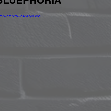
"BLUEPHORIA"
com/watch?v=a456yIISooQ