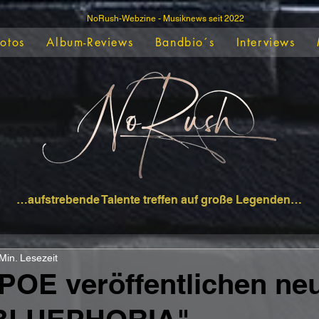
NoRush-Webzine - Musiknews seit 2022
Fotos
Album-Reviews
Bandbio´s
Interviews
…aufstrebende Talente treffen auf große Legenden…
Min. Lesezeit
POE veröffentlichen ne