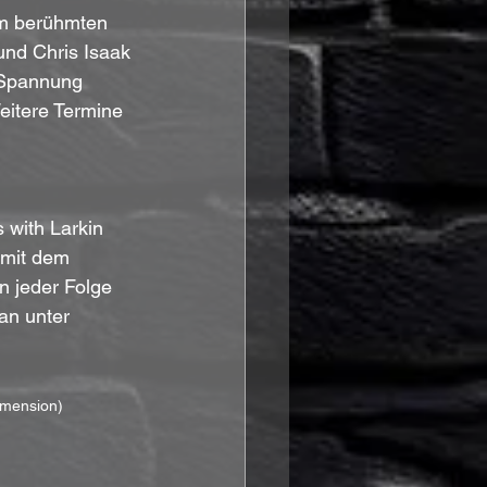
im berühmten 
und Chris Isaak 
 Spannung 
eitere Termine 
 with Larkin 
 mit dem 
n jeder Folge 
an unter 
imension)