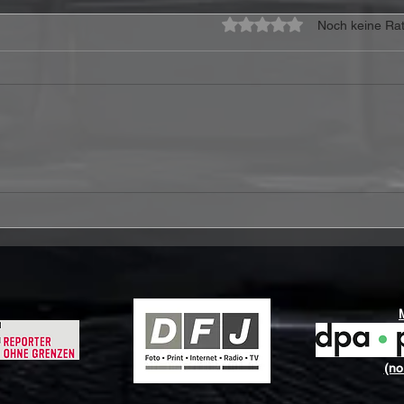
Mit 0 von 5 Sternen bewe
Noch keine Rat
TEMPERANCE legen mit
Kai 
„Arcani“ die Karten für ihr
„Wel
neues Symphonic-Power-
öffn
Metal-Kapitel
„Bo
(no