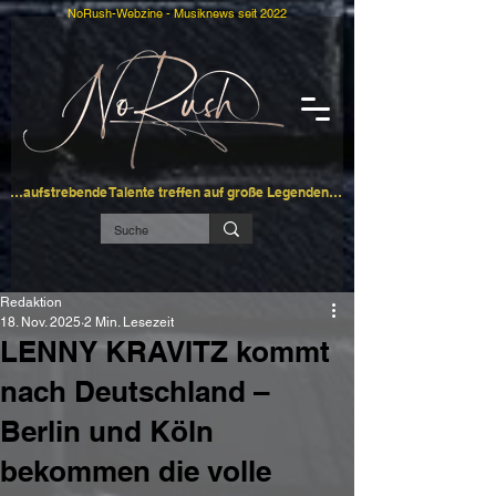
NoRush-Webzine - Musiknews seit 2022
…aufstrebende Talente treffen auf große Legenden…
Redaktion
18. Nov. 2025
2 Min. Lesezeit
LENNY KRAVITZ kommt
nach Deutschland –
Berlin und Köln
bekommen die volle