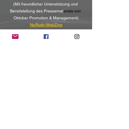
(Mit freundlicher Unterstützung und 
Bereitstellung des Pressemat
erials von 
Oktober Promotion & Management)
NoRush-WebZine
Tags:
News
News
Alle ansehen
Aktuelle Beiträge