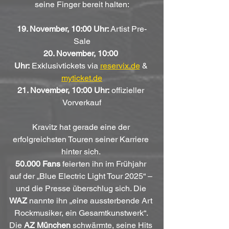
seine Finger bereit halten:
19. November, 10:00 Uhr:
 Artist Pre-
Sale
20. November, 10:00 
Uhr:
 Exklusivtickets via 
reservix.de
 & 
myticket.de
21. November, 10:00 Uhr:
 offizieller 
Vorverkauf
Kravitz hat gerade eine der 
erfolgreichsten Touren seiner Karriere 
hinter sich. 
50.000 Fans
 feierten ihn im Frühjahr 
auf der „Blue Electric Light Tour 2025“ – 
und die Presse überschlug sich. Die 
WAZ
 nannte ihn „eine aussterbende Art 
Rockmusiker, ein Gesamtkunstwerk“. 
Die 
AZ München
 schwärmte, seine Hits 