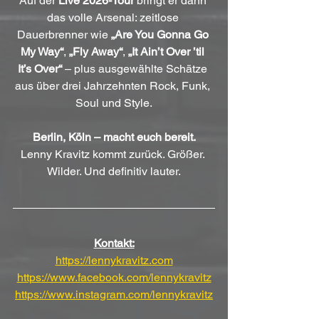
Auf der 
Live 2026-Tour
 bringt er dann 
das volle Arsenal: zeitlose 
Dauerbrenner wie 
„Are You Gonna Go 
My Way“
, 
„Fly Away“
, 
„It Ain’t Over ’til 
It’s Over“
 – plus ausgewählte Schätze 
aus über drei Jahrzehnten Rock, Funk, 
Soul und Style.
Berlin, Köln – macht euch bereit.
Lenny Kravitz kommt zurück. Größer. 
Wilder. Und definitiv lauter.
Kontakt:
https://lennykravitz.com
https://www.facebook.com/lennykravitz
https://www.instagram.com/lennykravitz