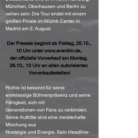
München, Oberhausen und Berlin zu 
sehen sein. Die Tour endet mit einem 
großen Finale im Wizink Center in 
Madrid am 2. August.
Der Presale beginnt ab Freitag, 25.10., 
10 Uhr unter 
www.eventim.de
, 
der offizielle Vorverkauf am Montag, 
28.10., 10 Uhr an allen autorisierten 
Vorverkaufsstellen!
Richie ist bekannt für seine 
erstklassige Bühnenpräsenz und seine 
Fähigkeit, sich mit 
Generationen von Fans zu verbinden. 
Seine Auftritte sind eine meisterhafte 
Mischung aus 
Nostalgie und Energie. Sein Headline-