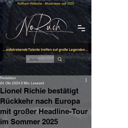
NoRush-Webzine - Musiknews seit 2022
…aufstrebende Talente treffen auf große Legenden…
Redaktion
24. Okt. 2024
2 Min. Lesezeit
Lionel Richie bestätigt
Rückkehr nach Europa
mit großer Headline-Tour
im Sommer 2025