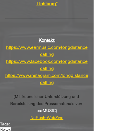
Lichtburg“
Kontakt:
https://www.earmusic.com/longdistance
calling
https://www.facebook.com/longdistance
calling
https://www.instagram.com/longdistance
calling
(Mit freundlicher Unterstützung und 
Bereitstellung des Pressematerials von 
earMUSIC)
NoRush-WebZine
Tags:
News