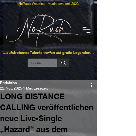
NoRush-Webzine - Musiknews seit 2022
…aufstrebende Talente treffen auf große Legenden…
Redaktion
22. Nov. 2025
1 Min. Lesezeit
LONG DISTANCE
CALLING veröffentlichen
neue Live-Single
„Hazard“ aus dem