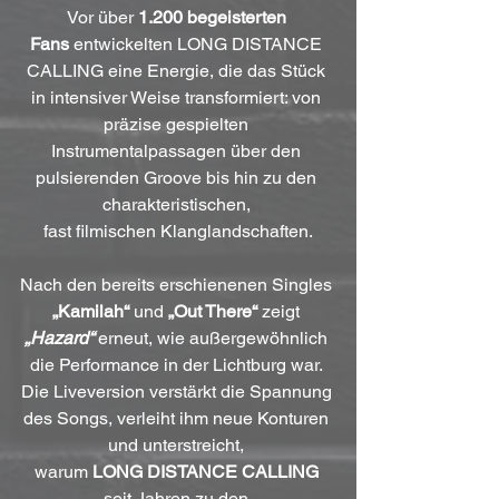
Vor über 
1.200 begeisterten 
Fans
 entwickelten LONG DISTANCE 
CALLING eine Energie, die das Stück 
in intensiver Weise transformiert: von 
präzise gespielten 
Instrumentalpassagen über den 
pulsierenden Groove bis hin zu den 
charakteristischen, 
fast filmischen Klanglandschaften.
Nach den bereits erschienenen Singles 
„Kamilah“
 und 
„Out There“
 zeigt 
„Hazard“
 erneut, wie außergewöhnlich 
die Performance in der Lichtburg war. 
Die Liveversion verstärkt die Spannung 
des Songs, verleiht ihm neue Konturen 
und unterstreicht, 
warum 
LONG DISTANCE CALLING
seit Jahren zu den 