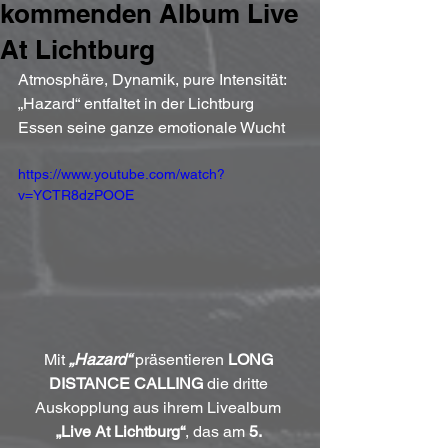
kommenden Album Live
At Lichtburg
Atmosphäre, Dynamik, pure Intensität: 
„Hazard“ entfaltet in der Lichtburg 
Essen seine ganze emotionale Wucht
https://www.youtube.com/watch?
v=YCTR8dzPOOE
Mit 
„Hazard“
 präsentieren 
LONG 
DISTANCE CALLING
 die dritte 
Auskopplung aus ihrem Livealbum 
„Live At Lichtburg“
, das am 
5. 