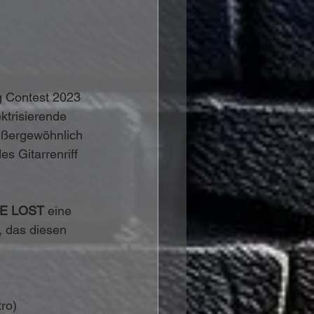
g Contest 2023 
ktrisierende 
ußergewöhnlich 
 Gitarrenriff 
E LOST
 eine 
, das diesen 
tro)