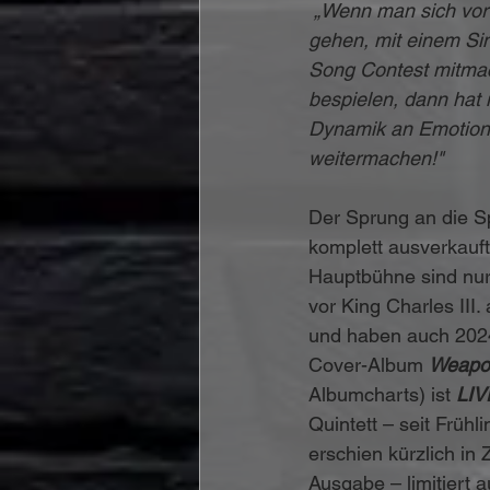
„Wenn man sich vor 
gehen, mit einem Sin
Song Contest mitma
bespielen, dann hat 
Dynamik an Emotione
weitermachen!"
Der Sprung an die Spi
komplett ausverkauf
Hauptbühne sind nur
vor King Charles III.
und haben auch 2024
Cover-Album 
Weapon
Albumcharts) ist 
LIV
Quintett – seit Früh
erschien kürzlich i
Ausgabe – limitiert 