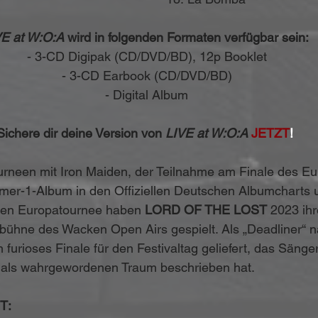
E at W:O:A 
wird in folgenden Formaten verfügbar sein:
 - 3-CD Digipak (CD/DVD/BD), 12p Booklet
 - 3-CD Earbook (CD/DVD/BD)
 - Digital Album
Sichere dir deine Version von 
LIVE at W:O:A 
JETZT
!
rneen mit Iron Maiden, der Teilnahme am Finale des Eu
er-1-Album in den Offiziellen Deutschen Albumcharts un
ten Europatournee haben 
LORD OF THE LOST
 2023 ihr
ptbühne des Wacken Open Airs gespielt. Als „Deadliner“ n
 furioses Finale für den Festivaltag geliefert, das Säng
e als wahrgewordenen Traum beschrieben hat.
      