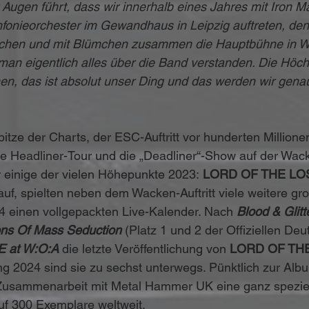
Augen führt, dass wir innerhalb eines Jahres mit Iron Ma
fonieorchester im Gewandhaus in Leipzig auftreten, den
chen und mit Blümchen zusammen die Hauptbühne in W
man eigentlich alles über die Band verstanden. Die Höc
n, das ist absolut unser Ding und das werden wir gena
tze der Charts, der ESC-Auftritt vor hunderten Millionen
te Headliner-Tour und die „Deadliner“-Show auf der Wac
 einige der vielen Höhepunkte 2023: 
LORD OF THE LO
 auf, spielten neben dem Wacken-Auftritt viele weitere gro
 einen vollgepackten Live-Kalender. Nach 
Blood & Glitt
s Of Mass Seduction 
(Platz 1 und 2 der Offiziellen De
E at W:O:A
 die letzte Veröffentlichung von
 LORD OF TH
ling 2024 sind sie zu sechst unterwegs. Pünktlich zur A
n Zusammenarbeit mit Metal Hammer UK eine ganz spezie
auf 300 Exemplare weltweit.