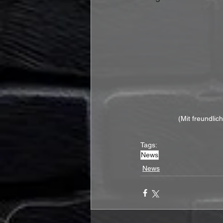
(Mit freundli
Tags:
News
News