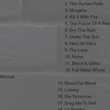
 	2. The Curtain Falls
 	3. Morgana
	4. Kill It With Fire
	5. The Future Of A Past
 	6. Dry The Rain
 	7. Under The Sun
 	8. Herz An Herz
	9. The Look
 	10. Ruins
 	11. Blood & Glitter
 	12. Full Metal Whore
n Manual
										14. Blood For Blood
										15. Loreley
										16. Die Tomorrow
										17. Drag Me To Hell
										18.
 La
 Bomba