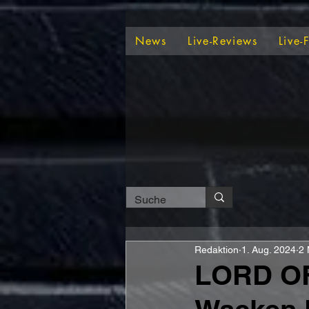
News
Live-Reviews
Live-
Redaktion
1. Aug. 2024
2 
LORD OF