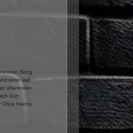
rovision Song 
d einer fast 
en allerersten 
ach Iron 
er Chris Harms 