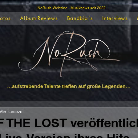
NoRush-Webzine - Musiknews seit 2022
Fotos
Album-Reviews
Bandbio´s
Interviews
…aufstrebende Talente treffen auf große Legenden…
Min. Lesezeit
 THE LOST veröffentlic