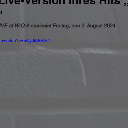
ive-Version ihres Hits 
"
IVE at W:O:A
 erscheint Freitag, den 2. August 2024
com/watch?v=eQyJi5EvtE4