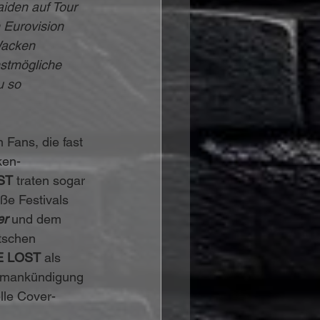
iden auf Tour 
 Eurovision 
acken 
hstmögliche 
u so 
 Fans, die fast 
ken-
ST
 traten sogar 
ße Festivals 
er
 und dem 
utschen 
E LOST
 als 
lbumankündigung 
lle Cover-