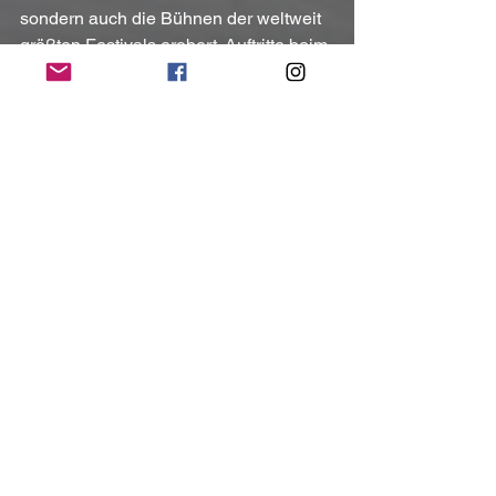
sondern auch die Bühnen der weltweit 
größten Festivals erobert. Auftritte beim 
Wacken Open Air (Deutschland)
 und 
dem 
Masters of Rock 
(Tschechien)
 haben die Band zu einem 
unverzichtbaren Bestandteil der 
internationalen Rock- und Metalszene 
gemacht.
Lordi bleibt eine Band, die sowohl 
musikalisch als auch visuell immer 
wieder überrascht und Grenzen 
überschreitet – und sich damit einen 
festen Platz in den Annalen des Rock 
verdient hat.
LORDI live: