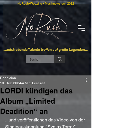
NoRush-Webzine - Musiknews seit 2022
…aufstrebende Talente treffen auf große Legenden…
Redaktion
13. Dez. 2024
4 Min. Lesezeit
LORDI kündigen das
Album „Limited
Deadition“ an
...und veröffentlichen das Video von der 
Singleauskopplung "Syntax Terror"