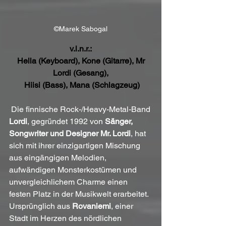
©Marek Sabogal
v.l.n.r.:
 Hella (Keyboard), Kone (Gitarre), Mr 
Lordi (Gesang),
 Hiisi (Bass), Mana (Schlagzeug)
Die finnische Rock-/Heavy-Metal-Band 
Lordi
, gegründet 1992 von 
Sänger, 
Songwriter und Designer Mr. Lordi
, hat 
sich mit ihrer einzigartigen Mischung 
aus eingängigen Melodien, 
aufwändigen Monsterkostümen und 
unvergleichlichem Charme einen 
festen Platz in der Musikwelt erarbeitet. 
Ursprünglich aus 
Rovaniemi
, einer 
Stadt im Herzen des nördlichen 