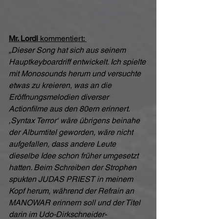
Mr. Lordi
 kommentiert: 
„Dieser Song hat sich aus seinem 
Hauptkeyboardriff entwickelt. Ich spielte 
mit Monosounds herum und versuchte 
etwas zu kreieren, was an die 
Eröffnungsmelodien diverser 
Actionfilme aus den 80ern erinnert. 
‚Syntax Terror‘ wäre übrigens beinahe 
der Albumtitel geworden, wäre nicht 
aufgefallen, dass andere Leute 
dieselbe Idee schon früher umgesetzt 
hatten. Beim Schreiben der Strophen 
spukten JUDAS PRIEST in meinem 
Kopf herum, während der Refrain an 
MANOWAR erinnern soll und der Titel 
darin im Udo-Dirkschneider-