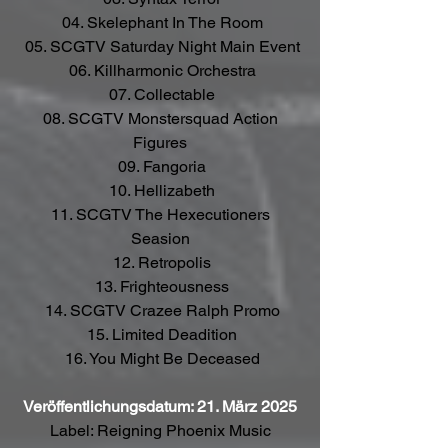
 04. Skelephant In The Room
 05. SCGTV Saturday Night Main Event
 06. Killharmonic Orchestra
 07. Collectable
 08. SCGTV Monstersquad Action 
Figures
 09. Fangoria
 10. Hellizabeth
 11. SCGTV The Hexecutioners 
Seasion
 12. Retropolis
 13. Frighteousness
 14. SCGTV Crazee Ralph Promo
 15. Limited Deadition
 16. You Might Be Deceased
Veröffentlichungsdatum: 21. März 2025
Label: Reigning Phoenix Music