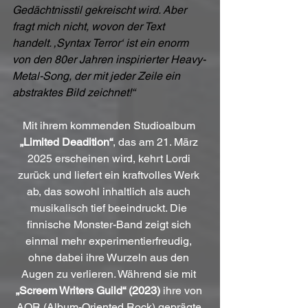
Gedächtnisstil gekreischt wird. Aber 
fragt mich nicht, wovon der Text 
handelt. ‚Syntax Terror‘ ist ein enorm 
von den 80er Jahren inspirierter Heavy-
Metal-Song, der mit jeder Zeile ein 
abstraktes Bild zeichnet!“
Mit ihrem kommenden Studioalbum 
„Limited Deadition“
, das am 21. März 
2025 erscheinen wird, kehrt Lordi 
zurück und liefert ein kraftvolles Werk 
ab, das sowohl inhaltlich als auch 
musikalisch tief beeindruckt. Die 
finnische Monster-Band zeigt sich 
einmal mehr experimentierfreudig, 
ohne dabei ihre Wurzeln aus den 
Augen zu verlieren. Während sie mit 
„Screem Writers Guild“ (2023)
 ihre von 
AOR (Album-Oriented Rock) geprägte 