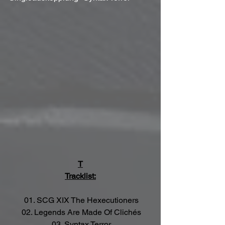
T
Tracklist:
 01. SCG XIX The Hexecutioners
 02. Legends Are Made Of Clichés
 03. Syntax Terror