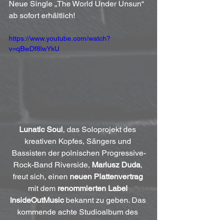
Neue Single „The World Under Unsun“ 
ab sofort erhältlich!
https://www.youtube.com/watch?
v=qBwDf8lwYkU
Lunatic Soul
, das Soloprojekt des 
kreativen Kopfes, Sängers und 
Bassisten der polnischen Progressive-
Rock-Band Riverside, 
Mariusz Duda
, 
freut sich, einen 
neuen Plattenvertrag
mit dem 
renommierten Label 
InsideOutMusic
 bekannt zu geben. Das 
kommende achte Studioalbum des 