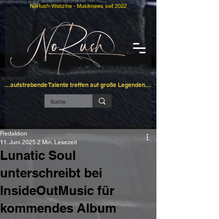
NoRush-Webzine - Musiknews seit 2022
…aufstrebende Talente treffen auf große Legenden…
Redaktion
11. Juni 2025
2 Min. Lesezeit
Lunatic Soul
unterschreibt bei
InsideOutMusic für
kommendes Album