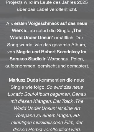
Projekts wird im Laufe des Jahres 2025 
über das Label veröffentlicht.
Als
 ersten Vorgeschmack auf das neue 
Werk
 ist ab sofort die Single 
„The 
World Under Unsun“
 erhältlich. Der 
Song wurde, wie das gesamte Album, 
von 
Magda und Robert Srzedniccy im 
Serakos Studio
 in Warschau, Polen, 
aufgenommen, gemischt und gemastert.
Mariusz Duda
 kommentiert die neue 
Single wie folgt: „
So wird das neue 
Lunatic Soul-Album beginnen. Genau 
mit diesen Klängen. Der Track ‚The 
World Under Unsun‘ ist eine Art 
Vorspann zu einem langen, 90-
minütigen musikalischen Film, der 
diesen Herbst veröffentlicht wird. 