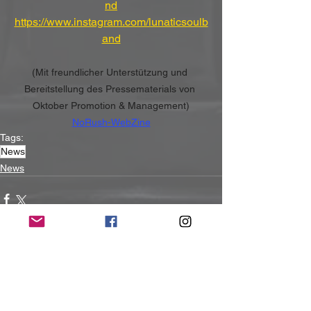
nd
https://www.instagram.com/lunaticsoulb
and
(Mit freundlicher Unterstützung und 
Bereitstellung des Pressematerials von 
Oktober Promotion & Management)
NoRush-WebZine
Tags:
News
News
Alle ansehen
Aktuelle Beiträge