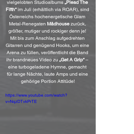
vielgelobten Studioalbums 
„Plead The 
Fifth“
 im Juli (erhältlich via ROAR), sind 
Österreichs hochenergetische Glam 
Metal-Renegaten 
Mädhouse
 zurück, 
größer, mutiger und rockiger denn je! 
Mit bis zum Anschlag aufgedrehten 
Gitarren und genügend Hooks, um eine 
Arena zu füllen, veröffentlicht die Band 
ihr brandneues Video zu 
„Get A Grip“
 – 
eine turbogeladene Hymne, gemacht 
für lange Nächte, laute Amps und eine 
gehörige Portion Attitüde!
https://www.youtube.com/watch?
v=NqzDTvkPrTE