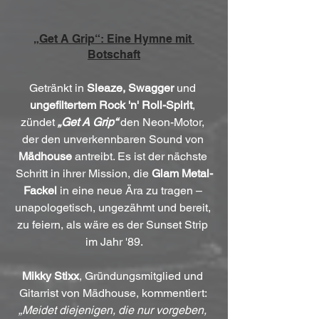
„Get A Grip“: Eine Hymne mit 
Botschaft
Getränkt in 
Sleaze, Swagger
 und 
ungefiltertem Rock 'n' Roll-Spirit
, 
zündet 
„Get A Grip“ 
den Neon-Motor, 
der den unverkennbaren Sound von 
Mädhouse
 antreibt. Es ist der nächste 
Schritt in ihrer Mission, die 
Glam Metal-
Fackel
 in eine neue Ära zu tragen – 
unapologetisch, ungezähmt und bereit, 
zu feiern, als wäre es der Sunset Strip 
im Jahr '89.
Mikky Stixx
, Gründungsmitglied und 
Gitarrist von Mädhouse, kommentiert: 
„Meidet diejenigen, die nur vorgeben, 