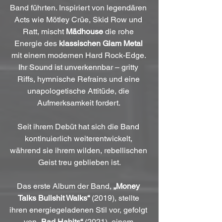
Band führten. Inspiriert von legendären 
Acts wie Mötley Crüe, Skid Row und 
Ratt, mischt 
Mädhouse
 die rohe 
Energie des 
klassischen Glam Metal 
mit einem modernen Hard Rock-Edge. 
Ihr Sound ist unverkennbar – gritty 
Riffs, hymnische Refrains und eine 
unapologetische Attitüde, die 
Aufmerksamkeit fordert. 
Seit ihrem Debüt hat sich die Band 
kontinuierlich weiterentwickelt, 
während sie ihrem wilden, rebellischen 
Geist treu geblieben ist.
Das erste Album der Band, 
„Money 
Talks Bullshit Walks“
 (2019), stellte 
ihren energiegeladenen Stil vor, gefolgt 
von 
„Bad Habits“
 (2021), einem 