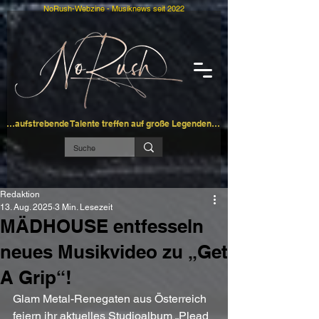
NoRush-Webzine - Musiknews seit 2022
…aufstrebende Talente treffen auf große Legenden…
Redaktion
13. Aug. 2025
3 Min. Lesezeit
MÄDHOUSE entfesseln
neues Musikvideo zu „Get
A Grip“!
Glam Metal-Renegaten aus Österreich 
feiern ihr aktuelles Studioalbum „Plead 