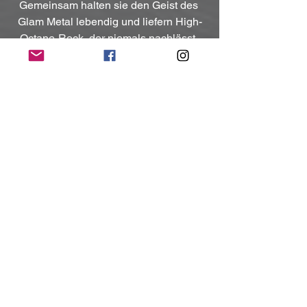
Gemeinsam halten sie den Geist des 
Glam Metal lebendig und liefern High-
Octane-Rock, der niemals nachlässt. 
Mit 
„Plead The Fifth“
 beweisen sie 
einmal mehr, dass 
Glam Metal
 alles 
andere als tot ist – er ist lauter, mutiger 
und wilder denn je. Dreht die 
Lautstärke auf, schließt euch dem 
Wahnsinn an und lasst Rock 'n' Roll 
regieren!
Kontakt:
https://www.madhouse-official.com
https://www.facebook.com/profile.php?
id=61573379342417
https://www.instagram.com/madhouseki
ckass