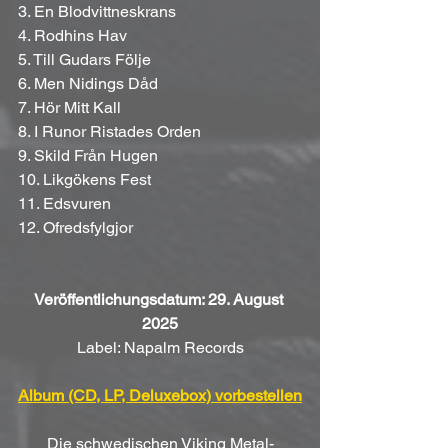
3. En Blodvittneskrans
4. Rodhins Hav
5. Till Gudars Följe
6. Men Nidings Dåd
7. Hör Mitt Kall
8. I Runor Ristades Orden
9. Skild Från Hugen
10. Likgökens Fest
11. Edsvuren
12. Ofredsfylgjor
Veröffentlichungsdatum: 29. August 
2025
Label: Napalm Records
Album (CD, LP, Deluxebox) vorbestellen
Die schwedischen Viking Metal-