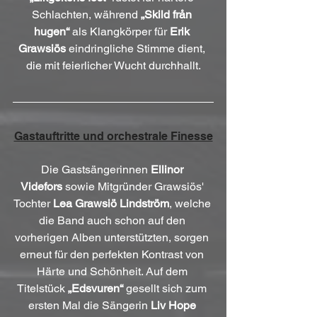
Schlachten, während 
„Skild från 
hugen“
 als Klangkörper für 
Erik 
Grawsiös
 eindringliche Stimme dient, 
die mit feierlicher Wucht durchhallt.
Gastauftritte und orchestrale Finesse
Die Gastsängerinnen 
Ellinor 
Videfors
 sowie Mitgründer Grawsiös' 
Tochter 
Lea Grawsiö Lindström
, welche 
die Band auch schon auf den 
vorherigen Alben unterstützten, sorgen 
erneut für den perfekten Kontrast von 
Härte und Schönheit. Auf dem 
Titelstück 
„Edsvuren“
 gesellt sich zum 
ersten Mal die Sängerin 
Liv Hope 