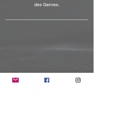
des Genres.
©Andreas Mattson
LineUp: E
rik Grawsiö
 - Vocals & Bass, 
Markus Andé
 - Guitars, 
Jakob 
Hallegren
 - Drums