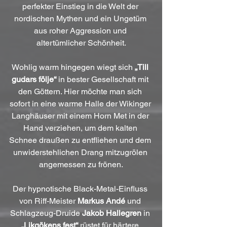
perfekter Einstieg in die Welt der 
nordischen Mythen und ein Ungetüm 
aus roher Aggression und 
altertümlicher Schönheit.
Wohlig warm hingegen wiegt sich 
„Till 
gudars följe“
 in bester Gesellschaft mit 
den Göttern. Hier möchte man sich 
sofort in eine warme Halle der Wikinger 
Langhäuser mit einem Horn Met in der 
Hand verziehen, um dem kalten 
Schnee draußen zu entfliehen und dem 
unwiderstehlichen Drang mitzugrölen 
angemessen zu frönen.
Der hypnotische Black-Metal-Einfluss 
von Riff-Meister 
Markus Andé
 und 
Schlagzeug-Druide 
Jakob Hallegren
 in 
„Likgökens fest“
 rüstet für härtere 