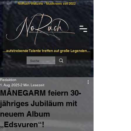
NoRush-Webzine - Musiknews seit 2022
…aufstrebende Talente treffen auf große Legenden…
Redaktion
1. Aug. 2025
2 Min. Lesezeit
MÅNEGARM feiern 30-
jähriges Jubiläum mit
neuem Album
„Edsvuren“!