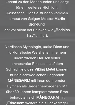
Lenard
 zu den Mondhunden und sorgt 
für ein weiteres Highlight. 
Akustische Glanzleistungen kommen 
erneut von Geigen-Meister 
Martin 
Björklund
, 
der vor allem bei Stücken wie 
„Rodhins 
hav“
 brilliert.
Nordische Mythologie, uralte Riten und 
folkloristische Weisheiten in einem 
unerbittlichen Rausch voller 
orchestraler Finesse – auf dem 
Schlachtfeld des 
Viking Metal
 können 
nur die schwedischen Legenden 
MÅNEGARM
 mit ihren donnernden 
Hymnen als Sieger hervorgehen. Mit 
über 30 Jahren kampferprobtem Erbe 
behaupten sich 
MÅNEGARM
 mit 
„
Edsvuren
“ weiterhin als Fackelträger 