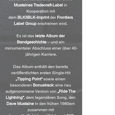
Mustaines Tradecraft-Label
 in 
Kooperation mit 
dem 
BLKIIBLK-Imprint
 der 
Frontiers 
Label Group
 erscheinen wird. 
Es ist das 
letzte Album der 
Bandgeschichte
 – und ein 
monumentaler Abschluss einer über 40-
jährigen Karriere.
Das Album enthält den bereits 
veröffentlichten ersten Single-Hit 
„Tipping Point“
 sowie einen 
besonderen 
Bonustrack
: eine neu 
aufgenommene Version von 
„Ride The 
Lightning“
, dem legendären Song, den 
Dave Mustaine
 in den frühen 1980ern 
zusammen mit 