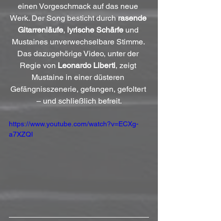
einen Vorgeschmack auf das neue 
Werk. Der Song besticht durch 
rasende 
Gitarrenläufe
, 
lyrische Schärfe
 und 
Mustaines unverwechselbare Stimme. 
Das dazugehörige Video, unter der 
Regie von 
Leonardo Liberti
, zeigt 
Mustaine in einer düsteren 
Gefängnisszenerie, gefangen, gefoltert 
– und schließlich befreit.
https://www.youtube.com/watch?v=ECXg-
a7XZQI