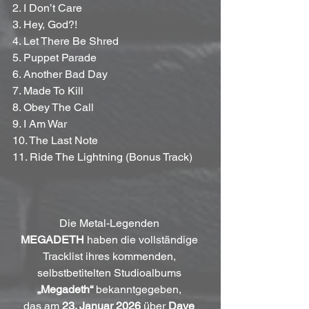
2. I Don’t Care
3. Hey, God?!
4. Let There Be Shred
5. Puppet Parade
6. Another Bad Day
7. Made To Kill
8. Obey The Call
9. I Am War
10. The Last Note
11. Ride The Lightning (Bonus Track)
Die Metal-Legenden 
MEGADETH
 haben die vollständige 
Tracklist ihres kommenden, 
selbstbetitelten Studioalbums 
„Megadeth“
 bekanntgegeben, 
das am 
23. Januar 2026
 über 
Dave 