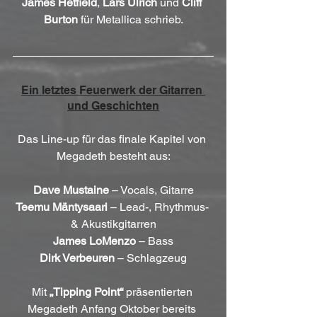
James Hetfield
, 
Lars Ulrich
 und 
Cliff 
Burton
 für Metallica schrieb.
Ein letztes Feuerwerk der Gitarren 
und Geschichten
Das Line-up für das finale Kapitel von 
Megadeth besteht aus:
Dave Mustaine
 – Vocals, Gitarre
Teemu Mäntysaari
 – Lead-, Rhythmus- 
& Akustikgitarren
James LoMenzo
 – Bass
Dirk Verbeuren
 – Schlagzeug
Mit 
„Tipping Point“
 präsentierten 
Megadeth Anfang Oktober bereits 