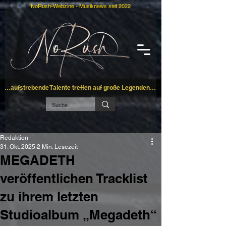
NoRush-Webzine - Musiknews seit 2022
…aufstrebende Talente treffen auf große Legenden…
Redaktion
31. Okt. 2025
2 Min. Lesezeit
MEGADETH
veröffentlichen Tracklist
zu ihrem letzten
Studioalbum „Megadeth“