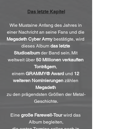
Das letzte Kapitel
Wie Mustaine Anfang des Jahres in 
einer Nachricht an seine Fans und die 
Megadeth
Cyber Army
 bestätigte, wird 
dieses Album 
das letzte 
Studioalbum
 der Band sein. Mit 
weltweit über 
50 Millionen verkauften 
Tonträgern
, 
einem 
GRAMMY® Award
 und 
12 
weiteren Nominierungen
 zählen 
Megadeth
zu den prägendsten Größen der Metal-
Geschichte.
Eine 
große Farewell-Tour
 wird das 
Album begleiten,
die ersten Termine sollen noch in 