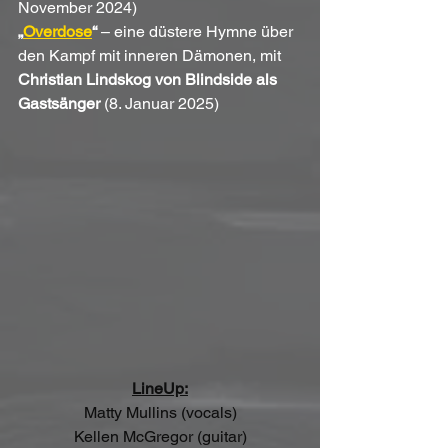
November 2024)
„
Overdose
“
 – eine düstere Hymne über 
den Kampf mit inneren Dämonen, mit 
Christian Lindskog von Blindside als 
Gastsänger
 (8. Januar 2025)
LineUp:
Matty Mullins (vocals)
Kellen McGregor (guitar)