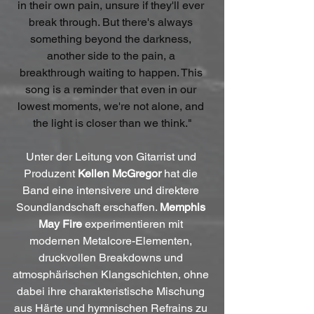
in their own pain, unsure if they'll ever 
break through. But there's always 
something beyond the darkness, 
another side to the pain, a 
breakthrough waiting to happen. This 
song is a reminder that even in our 
lowest moments, we're not alone, and 
the light is closer than we think."
Unter der Leitung von Gitarrist und 
Produzent 
Kellen McGregor
 hat die 
Band eine intensivere und direktere 
Soundlandschaft erschaffen. 
Memphis 
May Fire
 experimentieren mit 
modernen Metalcore-Elementen, 
druckvollen Breakdowns und 
atmosphärischen Klangschichten, ohne 
dabei ihre charakteristische Mischung 
aus Härte und hymnischen Refrains zu 