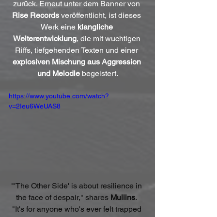
zurück. Erneut unter dem Banner von 
Rise Records
 veröffentlicht, ist dieses 
Werk eine 
klangliche 
Weiterentwicklung
, die mit wuchtigen 
Riffs, tiefgehenden Texten und einer 
explosiven Mischung aus Aggression 
und Melodie
 begeistert.
https://www.youtube.com/watch?
v=2Ieu6WeUAS8
"'The Other Side' is about resilience in 
the face of despair," shares 
Mullins
. 
"It's for anyone who's ever felt trapped 