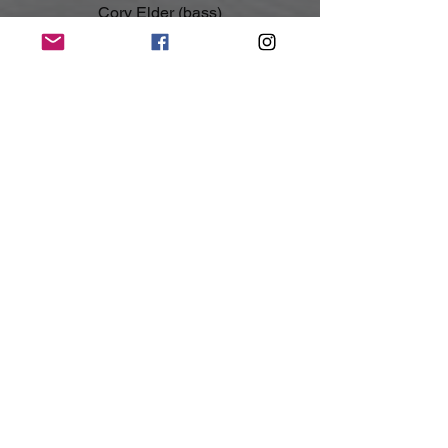
Cory Elder (bass)
Jake Garland (drums)
Kontakt:
https://www.memphismayfire.com
https://www.facebook.com/MemphisMay
Fire/
https://www.instagram.com/MemphisMa
yFire/
(Mit freundlicher Unterstützung und 
Bereitstellung des Pressematerials von 
Atom Splitter & Rise Records)
NoRush-WebZine
Tags:
News
News