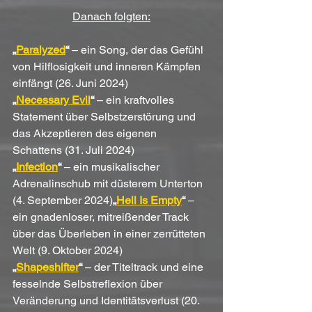
Danach folgten:
„
Paralyzed
“
 – ein Song, der das Gefühl 
von Hilflosigkeit und inneren Kämpfen 
einfängt (26. Juni 2024)
„
Necessary Evil
“
 – ein kraftvolles 
Statement über Selbstzerstörung und 
das Akzeptieren des eigenen 
Schattens (31. Juli 2024)
„
Infection
“
 – ein musikalischer 
Adrenalinschub mit düsterem Unterton 
(4. September 2024)
„
Hell Is Empty
“
 – 
ein gnadenloser, mitreißender Track 
über das Überleben in einer zerrütteten 
Welt (9. Oktober 2024)
„
Shapeshifter
“
 – der Titeltrack und eine 
fesselnde Selbstreflexion über 
Veränderung und Identitätsverlust (20. 