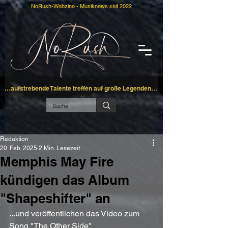
NoRush-Webzine - Musiknews seit 2022
…aufstrebende Talente treffen auf große Legenden…
Redaktion
20. Feb. 2025
2 Min. Lesezeit
Memphis May Fire
kündigen das Album
"Shapeshifter" an
...und veröffentlichen das Video zum 
Song "The Other Side"