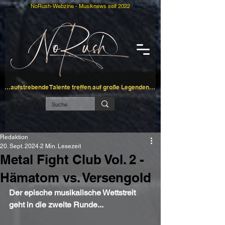
NoRush-Webzine - Musiknews seit 2022
…aufstrebende Talente treffen auf große Legenden…
Redaktion
20. Sept. 2024
2 Min. Lesezeit
Metal Fight Club Vol. 2 -
Hämatom vs. Versengold
Der epische musikalische Wettstreit 
geht in die zweite Runde...