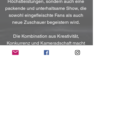
Höchstleistungen, sondern auch eine 
packende und unterhaltsame Show, die 
sowohl eingefleischte Fans als auch 
neue Zuschauer begeistern wird. 
Die Kombination aus Kreativität, 
Konkurrenz und Kameradschaft macht 
dieses Event zu einem Muss für alle 
Liebhaber der härteren Musik.
(Mit freundlicher Unterstützung und 
Bereitstellung des Pressematerials von 
Another Dimension PR Agentur)
NoRush-WebZine
Tags:
News
News