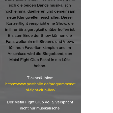
sich die beiden Bands musikalisch 
noch einmal duellieren und gemeinsam 
neue Klangwelten erschaffen. Dieser 
Konzertfight verspricht eine Show, die 
in ihrer Einzigartigkeit unübertroffen ist. 
Bis zum Ende der Show können die 
Fans weiterhin mit Streams und Views 
für ihren Favoriten kämpfen und im 
Anschluss wird die Siegerband, den 
Metal Fight Club Pokal in die Lüfte 
heben. 
Tickets& Infos: 
https://www.posthalle.de/programm/met
al-fight-club-live/
Der Metal Fight Club Vol. 2 verspricht 
nicht nur musikalische 