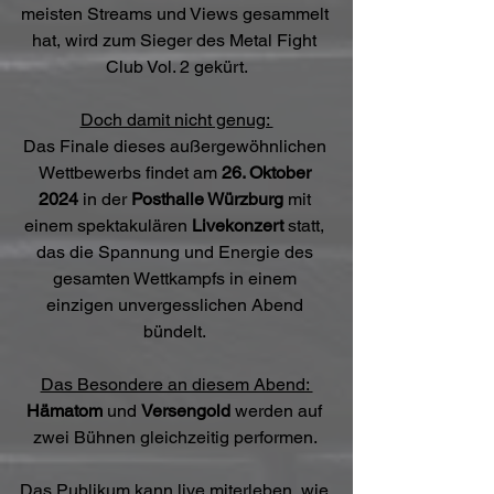
meisten Streams und Views gesammelt 
hat, wird zum Sieger des Metal Fight 
Club Vol. 2 gekürt.
Doch damit nicht genug: 
Das Finale dieses außergewöhnlichen 
Wettbewerbs findet am 
26. Oktober 
2024
 in der 
Posthalle Würzburg
 mit 
einem spektakulären 
Livekonzert
 statt, 
das die Spannung und Energie des 
gesamten Wettkampfs in einem 
einzigen unvergesslichen Abend 
bündelt. 
Das Besondere an diesem Abend: 
Hämatom
 und 
Versengold
 werden auf 
zwei Bühnen gleichzeitig performen. 
Das Publikum kann live miterleben, wie 