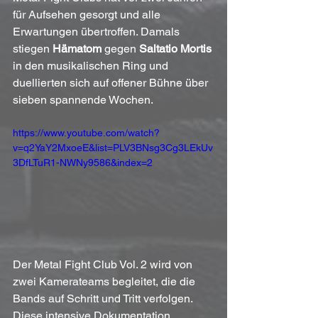
für Aufsehen gesorgt und alle 
Erwartungen übertroffen. Damals 
stiegen 
Hämatom
 gegen 
Saltatio Mortis
in den musikalischen Ring und 
duellierten sich auf offener Bühne über 
sieben spannende Wochen. 
https://www.youtube.com/watch?
v=q2YaY2MxoeE&list=PLV3BNsg3Cg3LEkUv
3DfLTuR1-NWNy9586&index=2
Der Metal Fight Club Vol. 2 wird von 
zwei Kamerateams begleitet, die die 
Bands auf Schritt und Tritt verfolgen. 
Diese intensive Dokumentation 