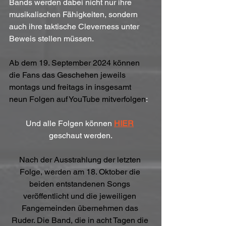
Bands werden dabei nicht nur ihre 
musikalischen Fähigkeiten, sondern 
auch ihre taktische Cleverness unter 
Beweis stellen müssen.
Ab dem 19. September 2024 können 
die Fans das Geschehen jeweils 
montags und freitags in insgesamt 
neun Folgen auf YouTube mitverfolgen
:
Und alle Folgen können
HIER
geschaut werden.
Nach der Ausstrahlung der letzten 
Folge, werden am 18. Oktober die 
beiden entstandenen Songs 
veröffentlicht und die jeweiligen 
Fangemeinden übernehmen das 
Ruder. Die Band, die in acht Tagen die 