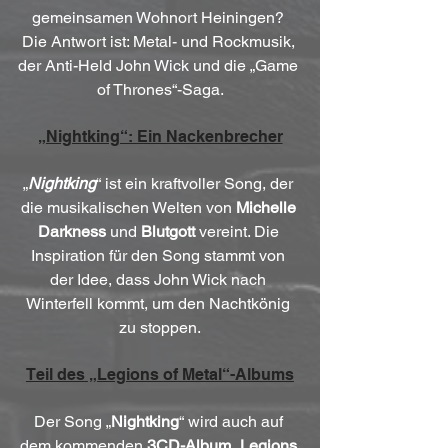
gemeinsamen Wohnort Heiningen? 
Die Antwort ist: Metal- und Rockmusik, 
der Anti-Held John Wick und die „Game 
of Thrones“-Saga.
„Nightking“: Ein Nackenbrecher
„
Nightking
“ ist ein kraftvoller Song, der 
die musikalischen Welten von 
Michelle 
Darkness 
und 
Blutgott
 vereint. Die 
Inspiration für den Song stammt von 
der Idee, dass John Wick nach 
Winterfell kommt, um den Nachtkönig 
zu stoppen.
Teil des „Legions of Metal“-Albums
Der Song „
Nightking
“ wird auch auf 
dem kommenden 
3CD-Album „Legions 