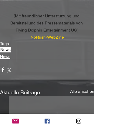
(Mit freundlicher Unterstützung und 
Bereitstellung des Pressematerials von 
Flying Dolphin Entertainment UG)
NoRush-WebZine
Tags:
News
News
Alle ansehen
Aktuelle Beiträge