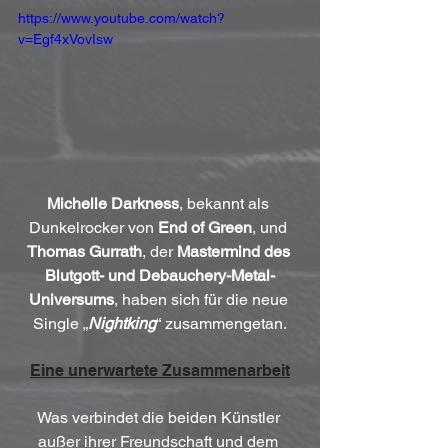
https://www.youtube.com/watch?
v=Egf4xVovIsw
Michelle Darkness
, bekannt als 
Dunkelrocker von 
End of Green
, und 
Thomas Gurrath
, der 
Mastermind des 
Blutgott- und Debauchery-Metal-
Universums
, haben sich für die neue 
Single „
Nightking
“ zusammengetan.
Eine unerwartete Zusammenarbeit
Was verbindet die beiden Künstler 
außer ihrer Freundschaft und dem 