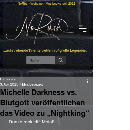
NoRush-Webzine - Musiknews seit 2022
…aufstrebende Talente treffen auf große Legenden…
Redaktion
3. Apr. 2025
1 Min. Lesezeit
Michelle Darkness vs.
Blutgott veröffentlichen
das Video zu „Nightking“
...Dunkelrock trifft Metal!