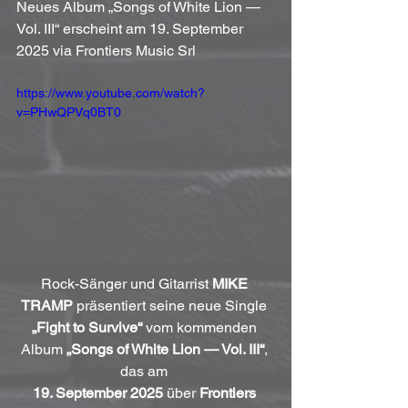
Neues Album „Songs of White Lion — 
Vol. III“ erscheint am 19. September 
2025 via Frontiers Music Srl
https://www.youtube.com/watch?
v=PHwQPVq0BT0
Rock-Sänger und Gitarrist 
MIKE 
TRAMP
 präsentiert seine neue Single 
„Fight to Survive“
 vom kommenden 
Album 
„Songs of White Lion — Vol. III“
, 
das am 
19. September 2025
 über 
Frontiers 