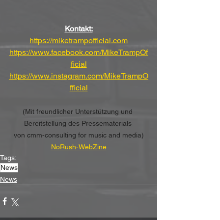
Kontakt:
https://miketrampofficial.com
https://www.facebook.com/MikeTrampOf
ficial
https://www.instagram.com/MikeTrampO
fficial
(Mit freundlicher Unterstützung und 
Bereitstellung des Pressematerials 
von cmm-consulting for music and media)
NoRush-WebZine
Tags:
News
News