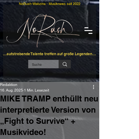
NoRush-Webzine - Musiknews seit 2022
…aufstrebende Talente treffen auf große Legenden…
Redaktion
16. Aug. 2025
1 Min. Lesezeit
MIKE TRAMP enthüllt neu
interpretierte Version von
„Fight to Survive“ +
Musikvideo!