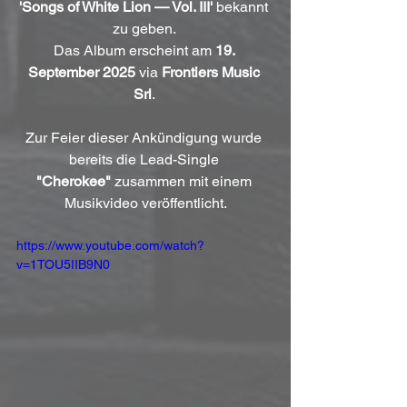
'Songs of White Lion — Vol. III'
 bekannt 
zu geben. 
Das Album erscheint am 
19. 
September 2025
 via 
Frontiers Music 
Srl
. 
Zur Feier dieser Ankündigung wurde 
bereits die Lead-Single 
"Cherokee"
 zusammen mit einem 
Musikvideo veröffentlicht.
https://www.youtube.com/watch?
v=1TOU5IIB9N0