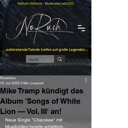
NoRush-Webzine - Musiknews seit 2022
…aufstrebende Talente treffen auf große Legenden…
Redaktion
19. Juli 2025
3 Min. Lesezeit
Mike Tramp kündigt das
Album 'Songs of White
Lion — Vol. III' an!
Neue Single "Cherokee" mit 
Musikvideo bereits erhältlich...