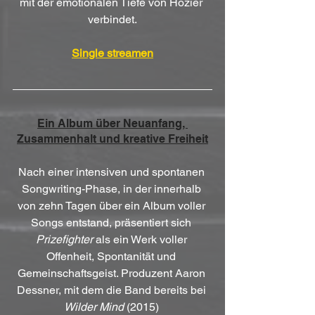
mit der emotionalen Tiefe von Hozier 
verbindet.
Single streamen
Ein Album über Neuanfang, 
Zusammenhalt und kreative Freiheit
Nach einer intensiven und spontanen 
Songwriting-Phase, in der innerhalb 
von zehn Tagen über ein Album voller 
Songs entstand, präsentiert sich 
Prizefighter
 als ein Werk voller 
Offenheit, Spontanität und 
Gemeinschaftsgeist. Produzent Aaron 
Dessner, mit dem die Band bereits bei 
Wilder Mind
 (2015) 