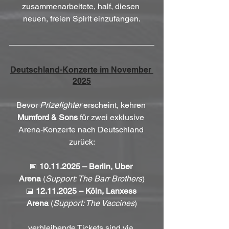
zusammenarbeitete, half, diesen 
neuen, freien Spirit einzufangen.
Deutschland-Konzerte im November 
2025
Bevor 
Prizefighter
 erscheint, kehren 
Mumford & Sons
 für zwei exklusive 
Arena-Konzerte nach Deutschland 
zurück:
📅 
10.11.2025 – Berlin, Uber 
Arena
 (
Support: The Barr Brothers
)
📅 
12.11.2025 – Köln, Lanxess 
Arena
 (
Support: The Vaccines
)
verbleibende Tickets sind via 