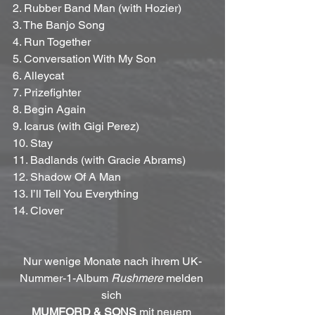
2. Rubber Band Man (with Hozier)
3. The Banjo Song
4. Run Together
5. Conversation With My Son
6. Alleycat
7. Prizefighter
8. Begin Again
9. Icarus (with Gigi Perez)
10. Stay
11. Badlands (with Gracie Abrams)
12. Shadow Of A Man
13. I’ll Tell You Everything
14. Clover
Nur wenige Monate nach ihrem UK-
Nummer-1-Album 
Rushmere
 melden 
sich 
MUMFORD & SONS
 mit neuem 