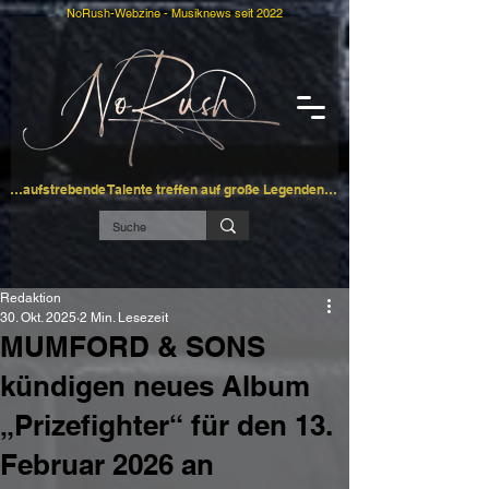
NoRush-Webzine - Musiknews seit 2022
…aufstrebende Talente treffen auf große Legenden…
Redaktion
30. Okt. 2025
2 Min. Lesezeit
MUMFORD & SONS
kündigen neues Album
„Prizefighter“ für den 13.
Februar 2026 an