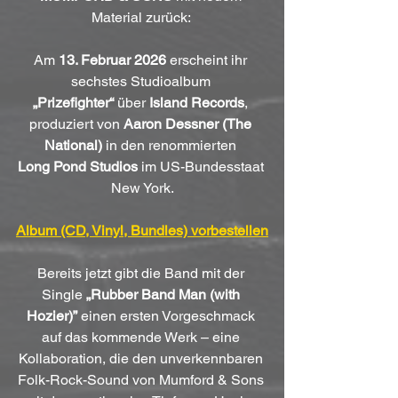
Material zurück: 
Am 
13. Februar 2026
 erscheint ihr 
sechstes Studioalbum 
„Prizefighter“
 über 
Island Records
, 
produziert von 
Aaron Dessner (The 
National)
 in den renommierten 
Long Pond Studios
 im US-Bundesstaat 
New York.
Album (CD, Vinyl, Bundles) vorbestellen
Bereits jetzt gibt die Band mit der 
Single 
„Rubber Band Man (with 
Hozier)”
 einen ersten Vorgeschmack 
auf das kommende Werk – eine 
Kollaboration, die den unverkennbaren 
Folk-Rock-Sound von Mumford & Sons 