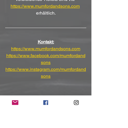
https://www.mumfordandsons.com
erhältlich.
Kontakt:
https://www.mumfordandsons.com
https://www.facebook.com/mumfordand
sons
https://www.instagram.com/mumfordand
sons
(Mit freundlicher Unterstützung und 
Bereitstellung des Pressematerials von 
Head of PR)
NoRush-WebZine
Tags: