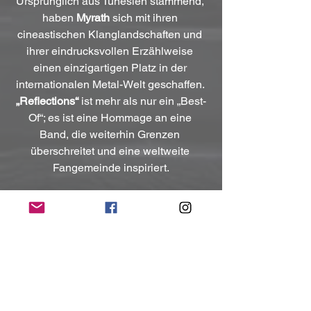
Ursprünglich aus Tunesien stammend, 
haben 
Myrath
 sich mit ihren 
cineastischen Klanglandschaften und 
ihrer eindrucksvollen Erzählweise 
einen einzigartigen Platz in der 
internationalen Metal-Welt geschaffen. 
„Reflections“
 ist mehr als nur ein „Best-
Of“; es ist eine Hommage an eine 
Band, die weiterhin Grenzen 
überschreitet und eine weltweite 
Fangemeinde inspiriert.
Kontakt:
https://myrath.com
https://www.facebook.com/myrathband
https://www.instagram.com/myrathband
(Mit freundlicher Unterstützung und 