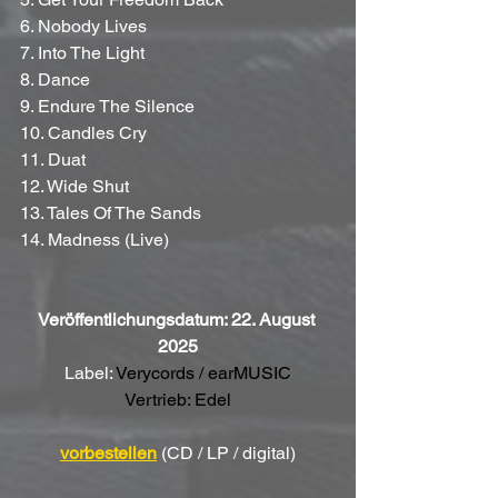
6. Nobody Lives
7. Into The Light
8. Dance
9. Endure The Silence
10. Candles Cry
11. Duat
12. Wide Shut
13. Tales Of The Sands
14. Madness (Live)
Veröffentlichungsdatum: 22. August 
2025
Label: 
Verycords / earMUSIC
Vertrieb: Edel
vorbestellen
(CD / LP / digital)