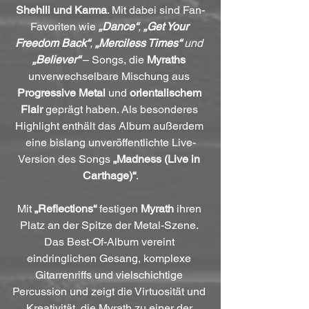
Shehili und Karma
. Mit dabei sind Fan-
Favoriten wie 
„Dance“
, 
„Get Your 
Freedom Back“
, 
„Merciless Times“
 und 
„Believer“
 – Songs, die 
Myraths
unverwechselbare Mischung aus 
Progressive Metal
 und 
orientalischem 
Flair
 geprägt haben. Als besonderes 
Highlight enthält das Album außerdem 
eine bislang unveröffentlichte Live-
Version des Songs 
„Madness (Live in 
Carthage)“
.
Mit 
„Reflections“
 festigen 
Myrath
 ihren 
Platz an der Spitze der Metal-Szene. 
Das Best-Of-Album vereint 
eindringlichen Gesang, komplexe 
Gitarrenriffs und vielschichtige 
Percussion und zeigt die Virtuosität und 
Kreativität, die Myrath zu einer der 