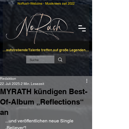
NoRush-Webzine - Musiknews seit 2022
…aufstrebende Talente treffen auf große Legenden…
Redaktion
22. Juli 2025
2 Min. Lesezeit
MYRATH kündigen Best-
Of-Album „Reflections“
an
...und veröffentlichen neue Single 
„Believer“!