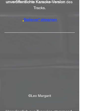
unveröffentlichte Karaoke-Version
 des 
Tracks.
„
Believer“ streame
n
©Leo Margarit