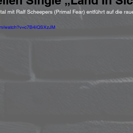
ellen Single „Land In Sic
al mit Ralf Scheepers (Primal Fear) entführt auf die rau
com/watch?v=c7B4iQSXzJM