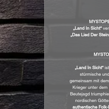
MYSTOP
„Land In Sicht“
 ve
„Das Lied Der Stei
MYSTOPE
„Land In Sicht“
 i
stürmische und
gemeinsam mit dem
Krieger unter dem 
Beutejagd triumphie
nordischen Götte
authentische Folk