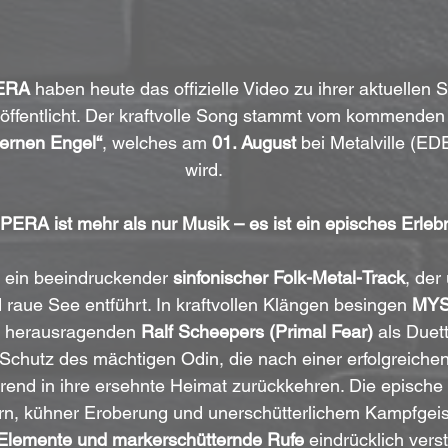
ERA
 haben heute das offizielle Video zu ihrer aktuellen S
röffentlicht. Der kraftvolle Song stammt vom kommenden
nernen Engel“
, welches am 
01. August
 bei Metalville (ED
wird.
RA ist mehr als nur Musik – es ist ein episches Erlebn
st ein beeindruckender 
sinfonischer Folk-Metal-Track
, der
 raue See entführt. In kraftvollen Klängen besingen 
MY
 herausragenden 
Ralf Scheepers (Primal Fear)
 als Duet
Schutz des mächtigen Odin, die nach einer erfolgreichen
rend in ihre ersehnte Heimat zurückkehren. Die epische
rn, kühner Eroberung und unerschütterlichem Kampfgeist
-Elemente und markerschütternde Rufe
 eindrücklich verst