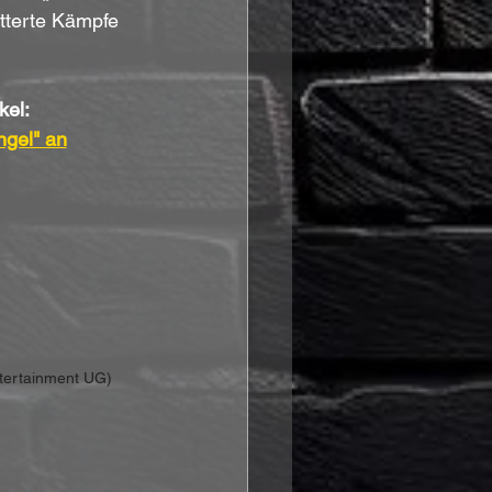
tterte Kämpfe 
el: 
ngel" an
ntertainment UG)