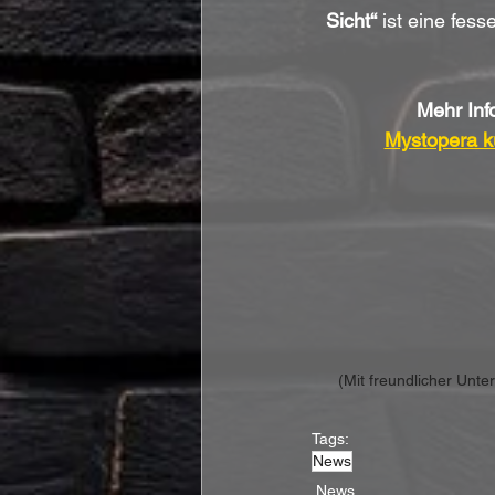
Sicht“
 ist eine fes
Mehr Inf
Mystopera kü
(Mit freundlicher Unt
Tags:
News
News