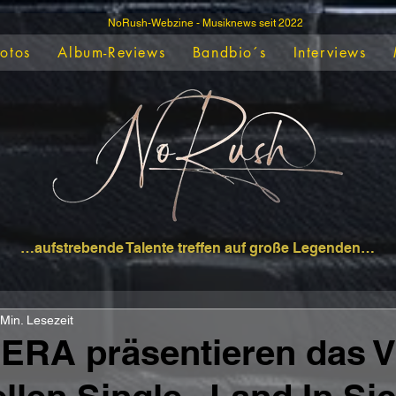
NoRush-Webzine - Musiknews seit 2022
Fotos
Album-Reviews
Bandbio´s
Interviews
…aufstrebende Talente treffen auf große Legenden…
 Min. Lesezeit
RA präsentieren das V