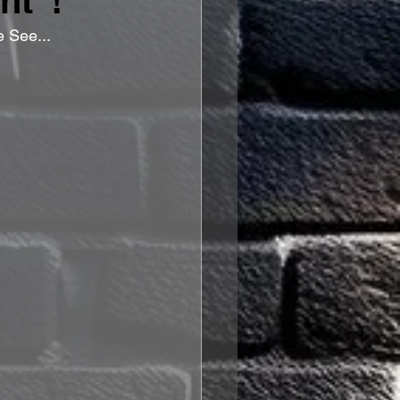
ht“!
e See...