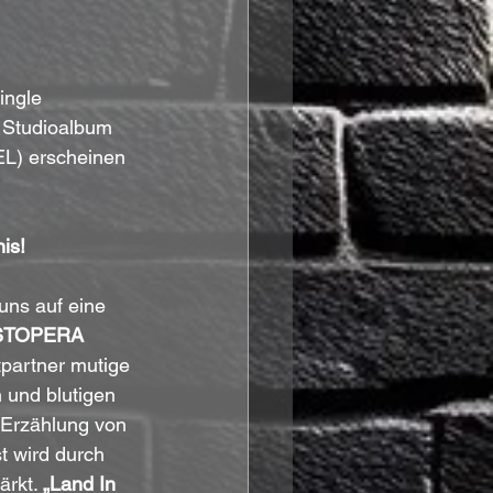
ingle 
 Studioalbum 
EL) erscheinen 
is!
 uns auf eine 
STOPERA
tpartner mutige 
 und blutigen 
 Erzählung von 
 wird durch 
ärkt. 
„Land In 