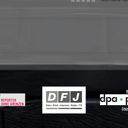
Mystopera kündigen die
Folk-Metal-Oper "Das Lied
der steinernen Engel" an
(no