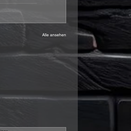
Alle ansehen
rtet.
ings