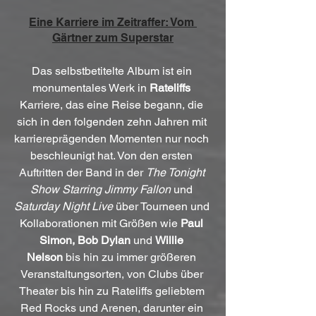
Eine Karriere im Zeitraffer: Vom 
Gärtner zum Superstar
Das selbstbetitelte Album ist ein 
monumentales Werk in 
Rateliffs
Karriere, das eine Reise begann, die 
sich in den folgenden zehn Jahren mit 
karriereprägenden Momenten nur noch 
beschleunigt hat. Von den ersten 
Auftritten der Band in der 
The Tonight 
Show Starring Jimmy Fallon
 und 
Saturday Night Live
 über Tourneen und 
Kollaborationen mit Größen wie 
Paul 
Simon, Bob Dylan
 und 
Willie 
Nelson
 bis hin zu immer größeren 
Veranstaltungsorten, von Clubs über 
Theater bis hin zu Rateliffs geliebtem 
Red Rocks und Arenen, darunter ein 