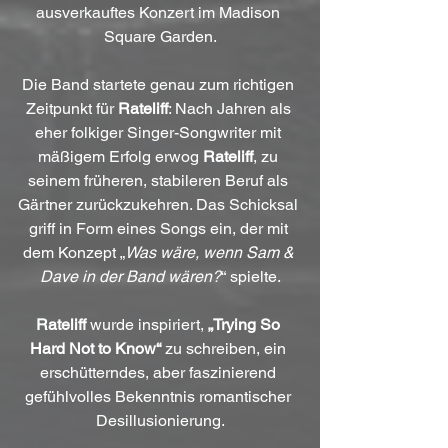
ausverkauftes Konzert im Madison 
Square Garden.
Die Band startete genau zum richtigen 
Zeitpunkt für 
Rateliff
: Nach Jahren als 
eher folkiger Singer-Songwriter mit 
mäßigem Erfolg erwog 
Rateliff
, zu 
seinem früheren, stabileren Beruf als 
Gärtner zurückzukehren. Das Schicksal 
griff in Form eines Songs ein, der mit 
dem Konzept „
Was wäre, wenn Sam & 
Dave in der Band wären?
“ spielte.
Rateliff
 wurde inspiriert, 
„Trying So 
Hard Not to Know“
 zu schreiben, ein 
erschütterndes, aber faszinierend 
gefühlvolles Bekenntnis romantischer 
Desillusionierung.