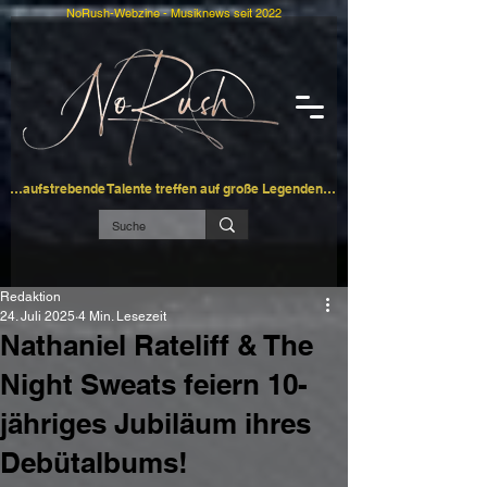
NoRush-Webzine - Musiknews seit 2022
…aufstrebende Talente treffen auf große Legenden…
Redaktion
24. Juli 2025
4 Min. Lesezeit
Nathaniel Rateliff & The
Night Sweats feiern 10-
jähriges Jubiläum ihres
Debütalbums!