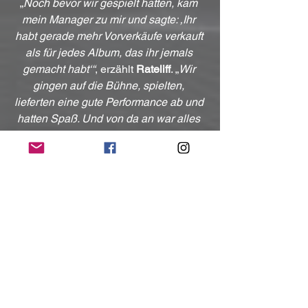
„
Noch bevor wir gespielt hatten, kam 
mein Manager zu mir und sagte: ‚Ihr 
habt gerade mehr Vorverkäufe verkauft 
als für jedes Album, das ihr jemals 
gemacht habt‘“
, erzählt 
Rateliff
. „
Wir 
gingen auf die Bühne, spielten, 
lieferten eine gute Performance ab und 
hatten Spaß. Und von da an war alles 
anders. Es war lustig, weil alle sagten: 
‚Ihr seid über Nacht berühmt 
geworden!‘ Aber wir hatten bereits 20 
Jahre harter Arbeit und Frustration 
hinter uns.“
In einem Moment, in dem sich der Kreis 
schloss, tauchte 
Fallon
 dieses Jahr 
überraschend bei der ausverkauften 
Jubiläumsshow der Band im 
Madison 
Square Garden
 auf, 
begleitete sie bei ihrer Zugabe und 