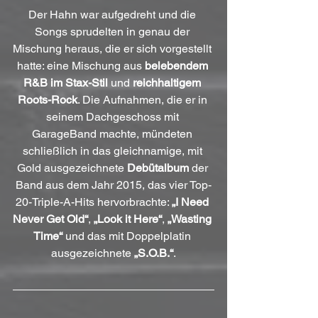
Der Hahn war aufgedreht und die 
Songs sprudelten in genau der 
Mischung heraus, die er sich vorgestellt 
hatte: eine Mischung aus 
belebendem 
R&B im Stax-Stil
 und 
reichhaltigem 
Roots-Rock
. Die Aufnahmen, die er in 
seinem Dachgeschoss mit 
GarageBand machte, mündeten 
schließlich in das gleichnamige, mit 
Gold ausgezeichnete 
Debütalbum
 der 
Band aus dem Jahr 2015, das vier Top-
20-Triple-A-Hits hervorbrachte: 
„I Need 
Never Get Old“
, 
„Look it Here“
, 
„Wasting 
Time“
 und das mit Doppelplatin 
ausgezeichnete 
„S.O.B.“
.