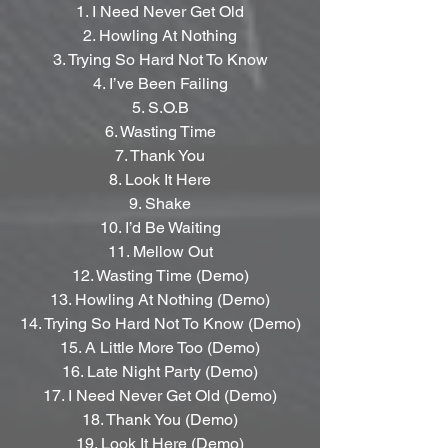
1. I Need Never Get Old
2. Howling At Nothing
3. Trying So Hard Not To Know
4. I’ve Been Failing
5. S.O.B
6. Wasting Time
7. Thank You
8. Look It Here
9. Shake
10. I’d Be Waiting
11. Mellow Out
12. Wasting Time (Demo)
13. Howling At Nothing (Demo)
14. Trying So Hard Not To Know (Demo)
15. A Little More Too (Demo)
16. Late Night Party (Demo)
17. I Need Never Get Old (Demo)
18. Thank You (Demo)
19. Look It Here (Demo)