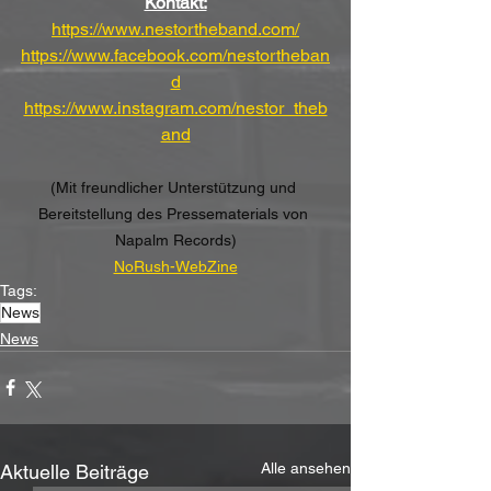
Kontakt:
https://www.nestortheband.com/
https://www.facebook.com/nestortheban
d
https://www.instagram.com/nestor_theb
and
(Mit freundlicher Unterstützung und 
Bereitstellung des Pressematerials von 
Napalm Records)
NoRush-WebZine
Tags:
News
News
Alle ansehen
Aktuelle Beiträge