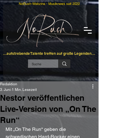
NoRush-Webzine - Musiknews seit 2022
…aufstrebende Talente treffen auf große Legenden…
Redaktion
3. Juni
1 Min. Lesezeit
Nestor veröffentlichen
Live-Version von „On The
Run“
Mit „On The Run“ geben die 
schwedischen Hard-Rocker einen 