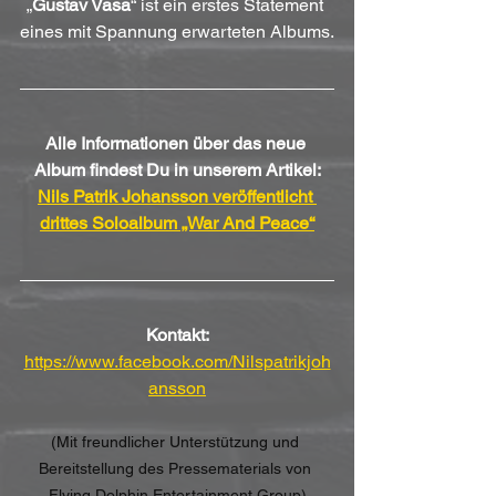
„
Gustav Vasa
“ ist ein erstes Statement 
eines mit Spannung erwarteten Albums.
Alle Informationen über das neue 
Album findest Du in unserem Artikel:
Nils Patrik Johansson veröffentlicht 
drittes Soloalbum „War And Peace“
Kontakt:
https://www.facebook.com/Nilspatrikjoh
ansson
(Mit freundlicher Unterstützung und 
Bereitstellung des Pressematerials von 
Flying Dolphin Entertainment Group)