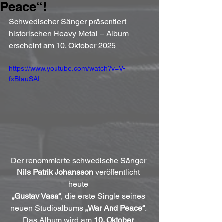
Peace“!
Schwedischer Sänger präsentiert 
historischen Heavy Metal – Album 
erscheint am 10. Oktober 2025
https://www.youtube.com/watch?v=V-
fxBIauSAI
Der renommierte schwedische Sänger 
Nils Patrik Johansson
 veröffentlicht 
heute 
„Gustav Vasa“
, die erste Single seines 
neuen Studioalbums 
„War And Peace“
. 
Das Album wird am 
10. Oktober 