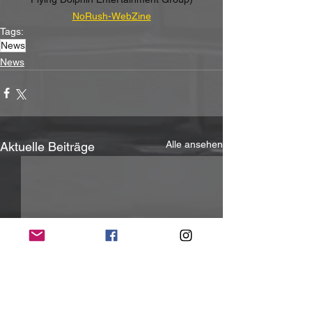
NoRush-WebZine
Tags:
News
News
Alle ansehen
Aktuelle Beiträge