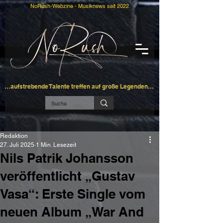
NoRush-Webzine - Musiknews seit 2022
…aufstrebende Talente treffen auf große Legenden…
Redaktion
27. Juli 2025
1 Min. Lesezeit
Nils Patrik Johansson
veröffentlicht „Gustav
Vasa“: Erste Single vom
neuen Album „War And