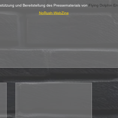
rstützung und Bereitstellung des Pressematerials von 
Flying Dolphin E
NoRush-WebZine