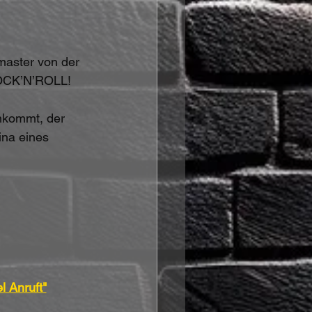
master von der 
ROCK’N’ROLL!
nkommt, der 
ina eines 
 Anruft"