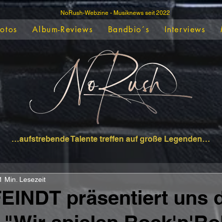
NoRush-Webzine - Musiknews seit 2022
Fotos
Album-Reviews
Bandbio´s
Interviews
…aufstrebende Talente treffen auf große Legenden…
1 Min. Lesezeit
INDT präsentiert uns 