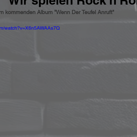
 "Wir spielen Rock'n'Rol
 vom kommenden Album "Wenn Der Teufel Anruft"
.com/watch?v=X6n5AWAAs7Q