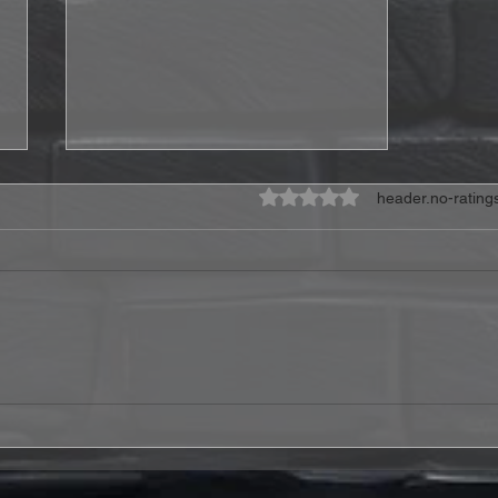
ratings-display.rating-aria-l
header.no-rating
OHRENFEINDT
veröffentlicht das neue
Studioalbum "Wenn Der
Teufel Anruft"