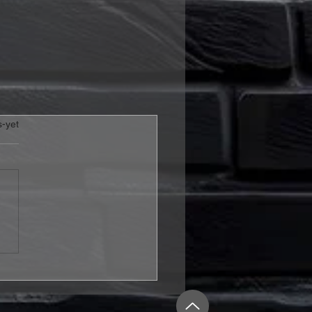
abel
s-yet