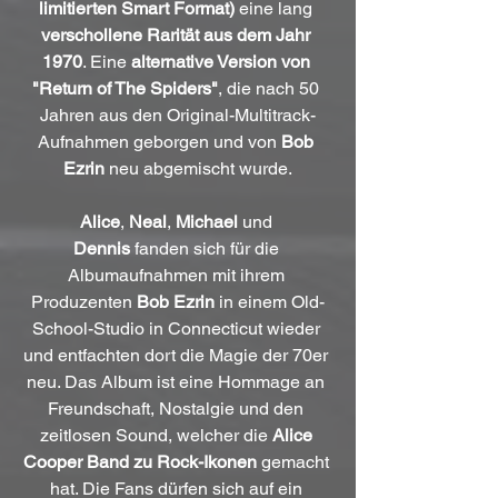
limitierten Smart Format)
 eine lang 
verschollene Rarität aus dem Jahr 
1970
. Eine 
alternative Version von 
"Return of The Spiders"
, die nach 50 
Jahren aus den Original-Multitrack-
Aufnahmen geborgen und von 
Bob 
Ezrin
 neu abgemischt wurde.
Alice
, 
Neal
, 
Michael
 und 
Dennis
 fanden sich für die 
Albumaufnahmen mit ihrem 
Produzenten 
Bob Ezrin
 in einem Old-
School-Studio in Connecticut wieder 
und entfachten dort die Magie der 70er 
neu. Das Album ist eine Hommage an 
Freundschaft, Nostalgie und den 
zeitlosen Sound, welcher die 
Alice 
Cooper Band zu Rock-Ikonen
 gemacht 
hat. Die Fans dürfen sich auf ein 