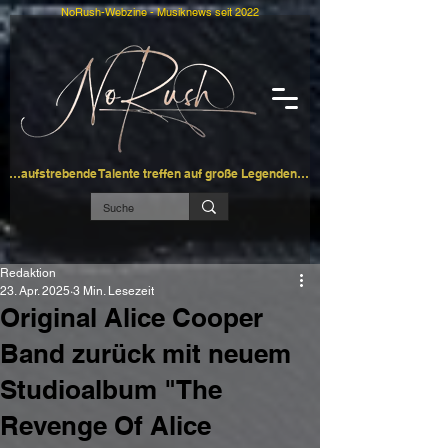
NoRush-Webzine - Musiknews seit 2022
…aufstrebende Talente treffen auf große Legenden…
Redaktion
23. Apr. 2025
3 Min. Lesezeit
Original Alice Cooper
Band zurück mit neuem
Studioalbum "The
Revenge Of Alice