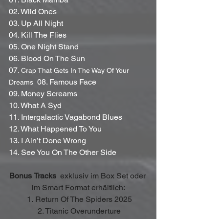
02. Wild Ones
03. Up All Night
04. Kill The Flies
05. One Night Stand
06. Blood On The Sun
07. 
Crap That Gets In The Way Of Your 
  08. Famous Face
Dreams
09. Money Screams
10. What A Syd
11. Intergalactic Vagabond Blues 
12. What Happened To You
13. I Ain’t Done Wrong
14. See You On The Other Side
Bonus
Tracks
  exklusiv im Box Set oder 
im Smart Format erhältlich:
 1. Return Of The Spiders 2025
 2. Titanic Overunderture