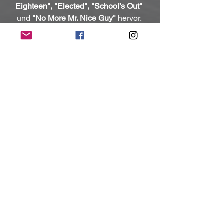
Eighteen", "Elected", "School’s Out"
und 
"No More Mr. Nice Guy"
 hervor. 
Ihr Mix aus Hard Rock, Glam und 
Horror machte sie zu einer der 
einflussreichsten und umstrittensten 
Bands ihrer Zeit und hinterließ einen 
prägenden Eindruck in der 
Rockgeschichte. 
Alice Cooper
 hat 
weltweit Millionen Tonträger verkauft 
und die Rockmusik nachhaltig geprägt. 
2011 wurde die Band in die Rock & 
Roll Hall of Fame
 aufgenommen. Ihre 
Musik ist heute genauso kraftvoll und 
relevant wie je zuvor. Und jetzt, mit 
"The Revenge of Alice Cooper"
, findet 
sich die Originalband noch einmal für 
ein episches neues Kapitel zusammen, 
um den Sound und das Vermächtnis 