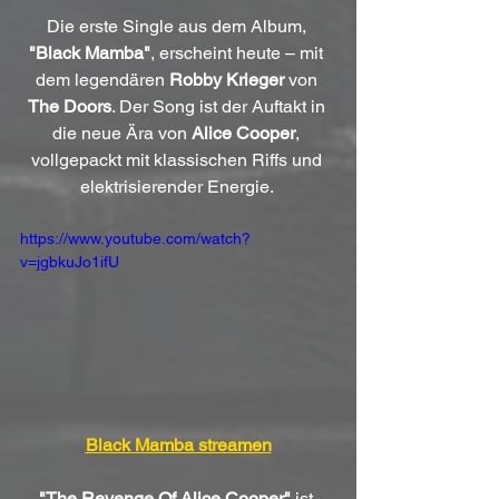
Die erste Single aus dem Album, 
"Black Mamba"
, erscheint heute – mit 
dem legendären 
Robby Krieger
 von 
The Doors
. Der Song ist der Auftakt in 
die neue Ära von 
Alice Cooper
, 
vollgepackt mit klassischen Riffs und 
elektrisierender Energie. 
https://www.youtube.com/watch?
v=jgbkuJo1ifU
Black Mamba streamen
"The Revenge Of Alice Cooper"
 ist 