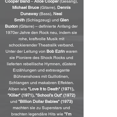
Cooper Band
 – 
Alice Cooper
 (Gesang), 
Michael Bruce
 (Gitarre), 
Dennis 
Dunaway
 (Bass), 
Neal 
Smith
 (Schlagzeug) und 
Glen 
Buxton
 (Gitarre) – definierte Anfang der 
1970er Jahre den Rock neu, indem sie 
rohe, kraftvolle Musik mit 
schockierender Theatralik verband. 
Unter der Leitung von 
Bob Ezrin
 waren 
sie Pioniere des Shock Rocks und 
lieferten rebellische Hymnen, düstere 
Erzählungen und extravagante 
Bühnenshows mit Guillotinen, 
Schlangen und makabren Effekten. 
Alben wie 
"Love It to Death" (1971), 
"Killer" (1971), "School’s Out" (1972)
und 
"Billion Dollar Babies" (1973)
machten sie zu Superstars und 
brachten legendäre Hits wie 
"I’m 