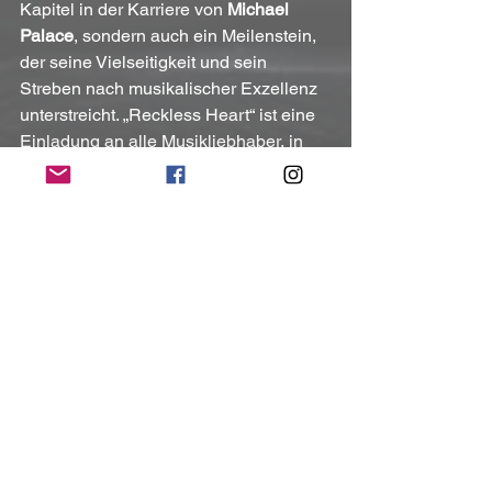
Kapitel in der Karriere von 
Michael 
Palace
, sondern auch ein Meilenstein, 
der seine Vielseitigkeit und sein 
Streben nach musikalischer Exzellenz 
unterstreicht. „Reckless Heart“ ist eine 
Einladung an alle Musikliebhaber, in 
die nostalgische und doch frische 
Klanglandschaft von PALACE 
einzutauchen und die Entwicklung 
eines außergewöhnlichen Künstlers 
mitzuerleben.
SOCIALS:
Facebook
Instagram
(Mit freundlicher Unterstützung und 
Bereitstellung des Pressematerials von 
Frontiers Music s.r.l. (cmm))