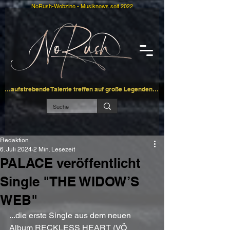
NoRush-Webzine - Musiknews seit 2022
…aufstrebende Talente treffen auf große Legenden…
Redaktion
6. Juli 2024
2 Min. Lesezeit
PALACE veröffentlicht
Single "THE WIDOW’S
WEB"
...die erste Single aus dem neuen 
Album RECKLESS HEART (VÖ 