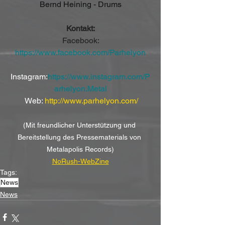
Bernd Heining - Drums
Kontakt:
 Facebook: 
https://www.facebook.com/Parhelyon
Instagram:
https://www.instagram.com/P
arhelyon.Metal
 Web: 
http://www.parhelyon.com/
(Mit freundlicher Unterstützung und 
Bereitstellung des Pressematerials von 
Metalapolis Records)
NoRush-WebZine
Tags:
News
News