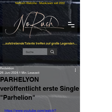
NoRush-Webzine - Musiknews seit 2022
…aufstrebende Talente treffen auf große Legenden…
Redaktion
26. Juni 2024
1 Min. Lesezeit
PARHELYON
veröffentlicht erste Single
"Parhelion"
https://www.youtube.com/watch?