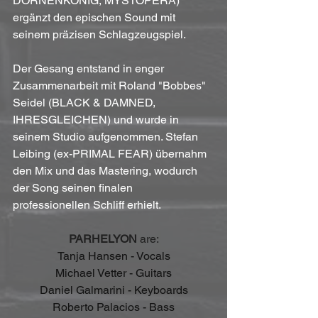
DORNENKÖNIG, MYSTOPERA) 
ergänzt den epischen Sound mit 
seinem präzisen Schlagzeugspiel.
Der Gesang entstand in enger 
Zusammenarbeit mit Roland "Bobbes" 
Seidel (BLACK & DAMNED, 
IHRESGLEICHEN) und wurde in 
seinem Studio aufgenommen. Stefan 
Leibing (ex-PRIMAL FEAR) übernahm 
den Mix und das Mastering, wodurch 
der Song seinen finalen 
professionellen Schliff erhielt.
PARHELYON 
are:
Tanja Hansen - Vocals
Michael Vetter - Guitars
Daniel Galmarini - Keyboards
Roberto Palacios - Bass