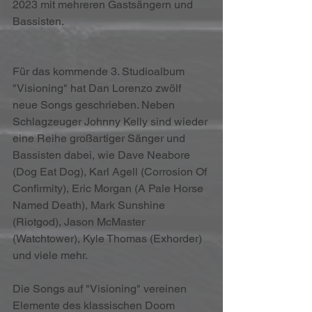
2023 mit mehreren Gastsängern und 
Bassisten.
Für das kommende 3. Studioalbum 
"Visioning" hat Dan Lorenzo zwölf 
neue Songs geschrieben. Neben 
Schlagzeuger Johnny Kelly sind wieder 
eine Reihe großartiger Sänger und 
Bassisten dabei, wie Dave Neabore 
(Dog Eat Dog), Karl Agell (Corrosion Of 
Confirmity), Eric Morgan (A Pale Horse 
Named Death), Mark Sunshine 
(Riotgod), Jason McMaster 
(Watchtower), Kyle Thomas (Exhorder) 
und viele mehr.
Die Songs auf "Visioning" vereinen 
Elemente des klassischen Doom 