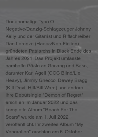
Der ehemalige Type O 
Negative/Danzig-Schlagzeuger Johnny 
Kelly und der Gitarrist und Riffschreiber 
Dan Lorenzo (Hades/Non-Fiction) 
gründeten Patriarchs In Black Ende des 
Jahres 2021. Das Projekt umfasste 
namhafte Gäste an Gesang und Bass, 
darunter Karl Agell (COC Blind/Lie 
Heavy), Jimmy Gnecco, Dewey Bragg 
(Kill Devil Hill/Bill Ward) und andere. 
Ihre Debütsingle "Demon of Regret" 
erschien im Januar 2022 und das 
komplette Album "Reach For The 
Scars" wurde am 1. Juli 2022 
veröffentlicht. Ihr zweites Album "My 
Veneration" erschien am 6. Oktober 