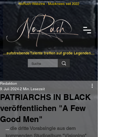
NoRush-Webzine - Musiknews seit 2022
…aufstrebende Talente treffen auf große Legenden…
Redaktion
9. Juli 2024
2 Min. Lesezeit
PATRIARCHS IN BLACK
veröffentlichen "A Few
Good Men"
... 
die dritte Vorabsingle aus dem 
kommenden Studioalbum "Visioning" 