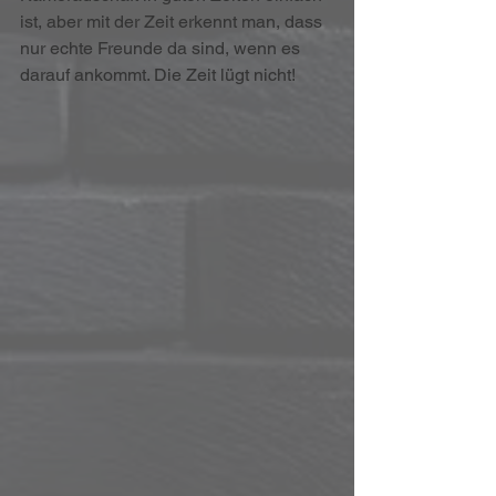
ist, aber mit der Zeit erkennt man, dass 
nur echte Freunde da sind, wenn es 
darauf ankommt. Die Zeit lügt nicht!