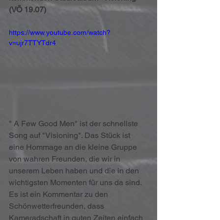
(VÖ 19.07)
https://www.youtube.com/watch?
v=ujr7TTYTdr4
" A Few Good Men" ist der schnellste 
Song auf "Visioning". Das Stück ist 
eine Hommage an die kleine Gruppe 
von wahren Freunden, die wir in 
unserem Leben haben und die in den 
wichtigsten Momenten für uns da sind. 
Es ist ein Kommentar zu den 
Schönwetterfreunden, dass 
Kameradschaft in guten Zeiten einfach 