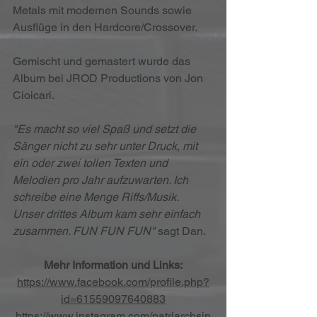
Metals mit modernen Sounds sowie 
Ausflüge in den Hardcore/Crossover.
Gemischt und gemastert wurde das 
Album bei JROD Productions von Jon 
Cioicari.
"Es macht so viel Spaß und setzt die 
Sänger nicht zu sehr unter Druck, mit 
ein oder zwei tollen Texten und 
Melodien pro Jahr aufzuwarten. Ich 
schreibe eine Menge Riffs/Musik. 
Unser drittes Album kam sehr einfach 
zusammen. FUN FUN FUN"
 sagt Dan.
Mehr Information und Links:
https://www.facebook.com/profile.php?
id=61559097640883
https://www.instagram.com/patriarchsin