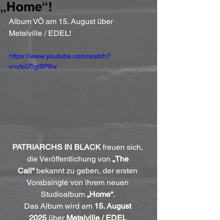
„Home“!
Album VÖ am 15. August über 
Metalville / EDEL!
https://www.youtube.com/watch?
v=vfcU5gt8P8w
PATRIARCHS IN BLACK
 freuen sich, 
die Veröffentlichung von 
„The 
Call“
 bekannt zu geben, der ersten 
Vorabsingle von ihrem neuen 
Studioalbum 
„Home“
. 
Das Album wird am 
15. August 
2025
 über 
Metalville / EDEL