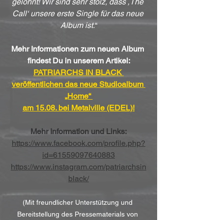
gelohnt! Wir sind sehr stolz, dass ‚The 
Call‘ unsere erste Single für das neue 
Album ist.
“
Mehr Informationen zum neuen Album 
findest Du in unserem Artikel:
PATRIARCHS IN BLACK 
veröffentlichen das neue Studioalbum 
„Home“ 
am 15.08. bei Metalville (EDEL)!
Mehr Information und Links:
https://www.facebook.com/profile.php?
id=61559097640883
https://www.instagram.com/patriarchsin
black/
(Mit freundlicher Unterstützung und 
Bereitstellung des Pressematerials von 