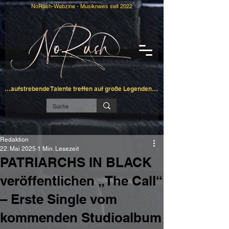
NoRush-Webzine - Musiknews seit 2022
…aufstrebende Talente treffen auf große Legenden…
Redaktion
22. Mai 2025
1 Min. Lesezeit
PATRIARCHS IN BLACK
veröffentlichen „The Call“
– Erste Single vom
kommenden Studioalbum