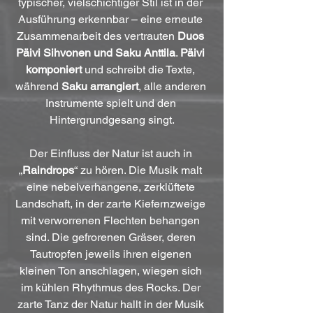
typischer, vielschichtiger Stil ist in der 
Ausführung erkennbar – eine erneute 
Zusammenarbeit des vertrauten 
Duos 
Päivi Sihvonen und Saku Anttila
. 
Päivi
komponiert
 und schreibt die Texte, 
während 
Saku arrangiert
, alle anderen 
Instrumente spielt und den 
Hintergrundgesang singt.
Der Einfluss der Natur ist auch in 
„
Raindrops
“ zu hören. Die Musik malt 
eine nebelverhangene, zerklüftete 
Landschaft, in der zarte Kiefernzweige 
mit verworrenen Flechten behangen 
sind. Die gefrorenen Gräser, deren 
Tautropfen jeweils ihren eigenen 
kleinen Ton anschlagen, wiegen sich 
im kühlen Rhythmus des Rocks. Der 
zarte Tanz der Natur hallt in der Musik 