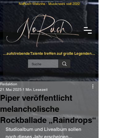
NoRush-Webzine - Musiknews seit 2022
…aufstrebende Talente treffen auf große Legenden…
Redaktion
21. Mai 2025
1 Min. Lesezeit
Piper veröffentlicht
melancholische
Rockballade „Raindrops“
Studioalbum und Livealbum sollen 
noch dieses Jahr erscheinen...