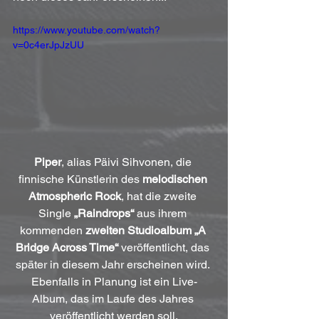
https://www.youtube.com/watch?
v=0c4erJpJzUU
Piper
, alias Päivi Sihvonen, die 
finnische Künstlerin des 
melodischen 
Atmospheric Rock
, hat die zweite 
Single 
„Raindrops“
 aus ihrem 
kommenden 
zweiten Studioalbum „A 
Bridge Across Time“
 veröffentlicht, das 
später in diesem Jahr erscheinen wird. 
Ebenfalls in Planung ist ein Live-
Album, das im Laufe des Jahres 
veröffentlicht werden soll.