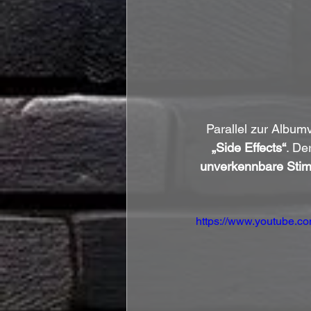
Parallel zur Albumv
„Side Effects“
. De
unverkennbare Sti
https://www.youtube