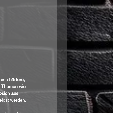
eine 
härtere, 
 Themen wie 
osion aus 
elöst werden.