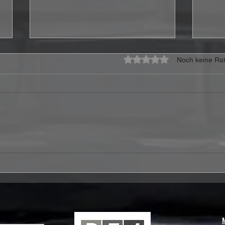
Mit 0 von 5 Sternen bewe
Noch keine Rat
CoreLeoni veröffentlichen
Stor
Video zur neuen Single
„I’m
„Howling At The Moon“
Bost
Gew