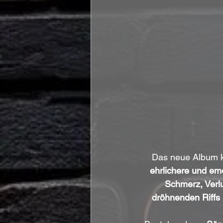
Das neue Album kn
ehrlichere und emo
Schmerz, Verlu
dröhnenden Riffs