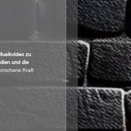
Musikvideo zu 
dien und die 
ebrochene Kraft 