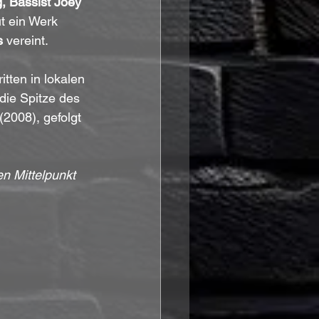
, Bassist Joey 
t ein Werk 
s
 vereint.
itten in lokalen 
die Spitze des 
 (2008), gefolgt 
n Mittelpunkt 