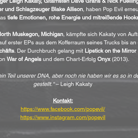
er Leigh Kakaty, Gitarristen Dave Grahs & Nick Fuelling
er und Schlagzeuger Blake Allison
, haben Pop Evil erneu
as 
tiefe Emotionen, rohe Energie und mitreißende Hook
North Muskegon, Michigan
, kämpfte sich Kakaty von Auftr
uf erster EPs aus dem Kofferraum seines Trucks bis an 
häfts
. Der Durchbruch gelang mit 
Lipstick on the Mirror
on 
War of Angels
 und dem Chart-Erfolg 
Onyx
 (2013).
in Teil unserer DNA, aber noch nie haben wir es so in de
gestellt.“
 – Leigh Kakaty
Kontakt:
https://www.facebook.com/popevil/
https://www.instagram.com/popevil