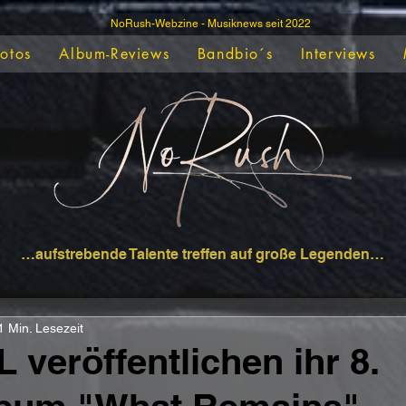
NoRush-Webzine - Musiknews seit 2022
Fotos
Album-Reviews
Bandbio´s
Interviews
…aufstrebende Talente treffen auf große Legenden…
1 Min. Lesezeit
 veröffentlichen ihr 8.