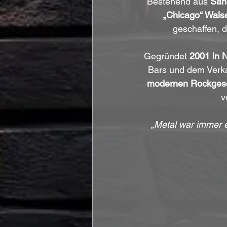
Bestehend aus 
Säng
„Chicago“ Wals
geschaffen, d
Gegründet 
2001 in 
Bars und dem Verka
modernen Rockgesc
v
„Metal war immer e