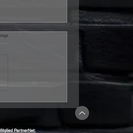
rtet.
ings
m Seeker stechen mit
 Shipping Up To
on“ in Folk-Metal-
ässer
Mitglied PartnerNet: