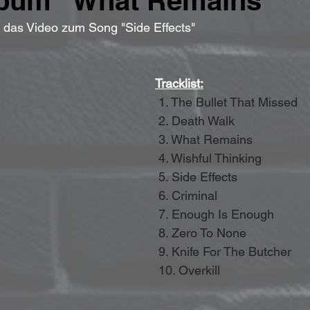
lbum "What Remains"
en das Video zum Song "Side Effects"
Tracklist:
1. The Bullet That Missed
 2. Death Walk
 3. What Remains
 4. Wishful Thinking
 5. Side Effects
 6. Criminal
 7. Enough Is Enough
 8. Zero To None
 9. Knife For The Butcher
 10. Overkill