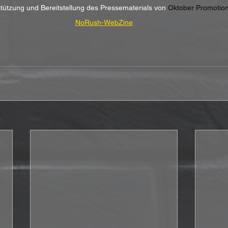
stützung und Bereitstellung des Pressematerials von
 Oktober Promoti
NoRush-WebZine