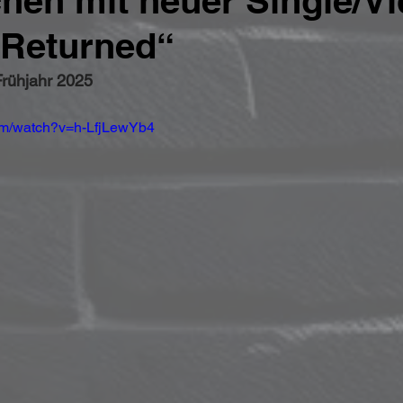
hen mit neuer Single/V
 Returned“
Frühjahr 2025
om/watch?v=h-LfjLewYb4