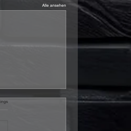
Alle ansehen
rtet.
ings