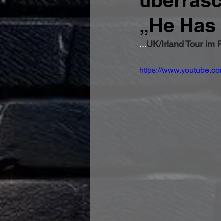
überrasc
„He Has
...
UK/Irland Tour im 
https://www.youtube.c