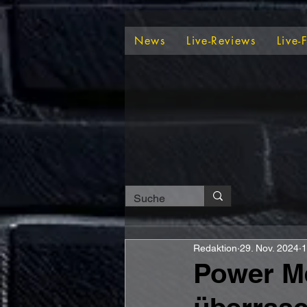
News
Live-Reviews
Live-
Redaktion
29. Nov. 2024
1
Power M