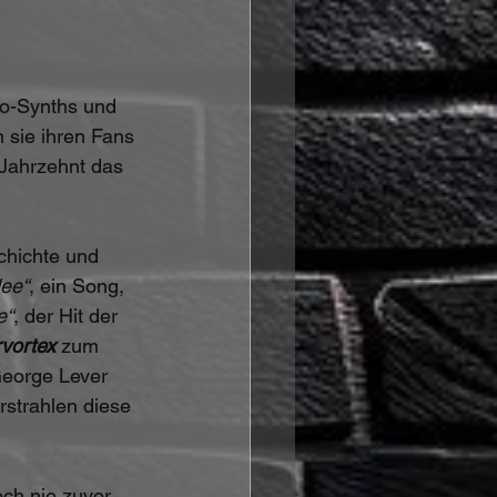
ro-Synths und 
 sie ihren Fans 
 Jahrzehnt das 
chichte und 
dee“
, ein Song, 
e“
, der Hit der 
vortex 
zum 
George Lever 
strahlen diese 
och nie zuvor 