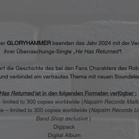
er 
GLORYHAMMER 
beenden das Jahr 2024 mit der Ver
ihrer Überraschungs-Single 
„He Has Returned“
! 
rt die Geschichte des bei den Fans Charakters des Robo
 und verbindet ein vertrautes Thema mit neuen Soundele
Has Returned 
ist in den folgenden Formaten verfügbar :
 – limited to 300 copies worldwide (
Napalm Records Mailo
ple – limited to 300 copies worldwide (
Napalm Records US
Band Shop exclusive 
)
 Digipack
 Digital Album