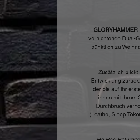
GLORYHAMMER
vernichtende Dual-Gi
pünktlich zu Weihna
Zusätzlich blick
Entwicklung zurück:
der bis auf ihr er
ihnen mit ihrem
Durchbruch verho
(Loathe, Sleep Toke
„He Has Returned