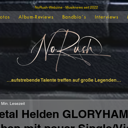
NoRush-Webzine - Musiknews seit 2022
Fotos
Album-Reviews
Bandbio´s
Interviews
…aufstrebende Talente treffen auf große Legenden…
 Min. Lesezeit
etal Helden GLORYHA