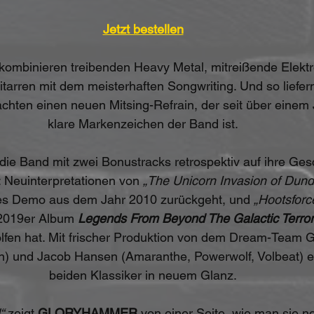
Jetzt bestellen
 kombinieren treibenden Heavy Metal, mitreißende Elekt
tarren mit dem meisterhaften Songwriting. Und so liefern
chten einen neuen Mitsing-Refrain, der seit über einem
klare Markenzeichen der Band ist.
t die Band mit zwei Bonustracks retrospektiv auf ihre Ges
 Neuinterpretationen von 
„The Unicorn Invasion of Dun
stes Demo aus dem Jahr 2010 zurückgeht, und 
„Hootsforc
 2019er Album 
Legends From Beyond The Galactic Terror
lfen hat. Mit frischer Produktion von dem Dream-Team 
n) und Jacob Hansen (Amaranthe, Powerwolf, Volbeat) er
beiden Klassiker in neuem Glanz.
“
 zeigt 
GLORYHAMMER
 von einer Seite, wie man sie n