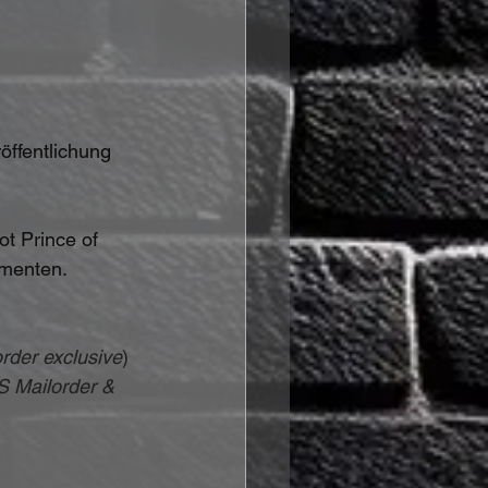
öffentlichung 
t Prince of 
menten. 
rder exclusive
)
 Mailorder & 